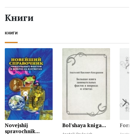
Жанры
Книги
Серии
КНИГИ
Экранизации
Коллекции
Novejshij
Bol'shaya kniga...
Formu
spravochnik...