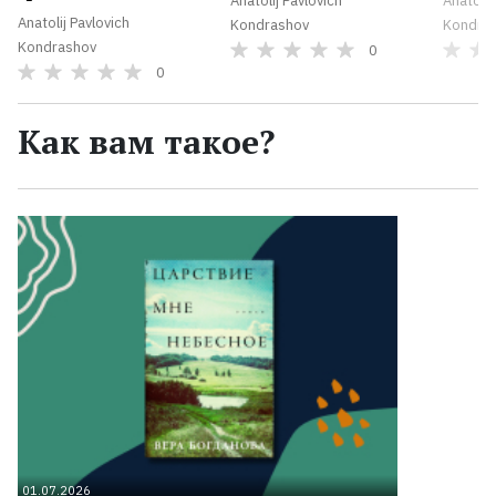
Anatolij Pavlovich
Anatolij
Anatolij Pavlovich
Kondrashov
Kondra
Kondrashov
0
0
Как вам такое?
01.07.2026