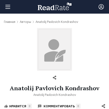
Поиск
Главная
Авторы
Anatolij Pavlovich Kondrashov
Новости
Рейтинги
Книги
Самые
Anatolij Pavlovich Kondrashov
обсуждаемые
Anatolij Pavlovich Kondrashov
книги
КОММЕНТИРОВАТЬ
НРАВИТСЯ
0
0
Авторы