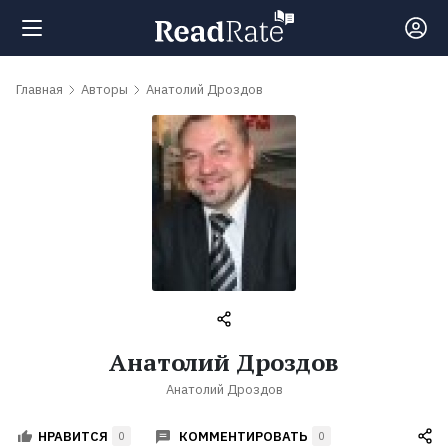
Поиск
Главная
Авторы
Анатолий Дроздов
Новости
Рейтинги
Книги
Самые
Анатолий Дроздов
обсуждаемые
Анатолий Дроздов
книги
КОММЕНТИРОВАТЬ
НРАВИТСЯ
0
0
Авторы