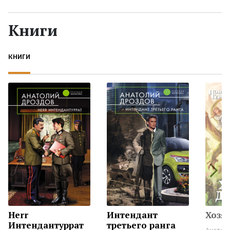
Жанры
Книги
Серии
КНИГИ
Экранизации
Коллекции
Herr
Интендант
Хозя
Интендантуррат
третьего ранга