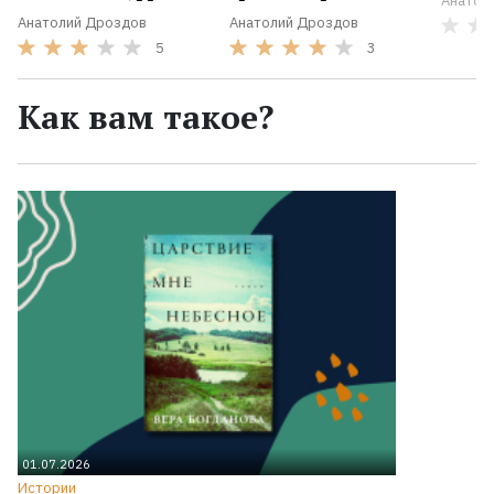
Анатол
Анатолий Дроздов
Анатолий Дроздов
5
3
Как вам такое?
01.07.2026
Истории