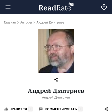
Поиск
Главная
Авторы
Андрей Дмитриев
Новости
Рейтинги
Книги
Самые
Андрей Дмитриев
обсуждаемые
Андрей Дмитриев
книги
КОММЕНТИРОВАТЬ
НРАВИТСЯ
0
0
Авторы