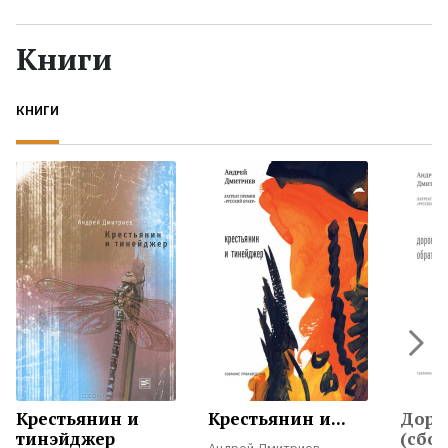
Жанры
Книги
Серии
КНИГИ
Экранизации
Коллекции
Крестьянин и
Крестьянин и...
Доро
тинэйджер
(сбо