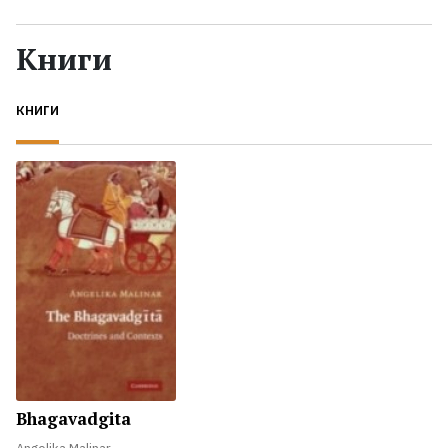
Жанры
Книги
Серии
КНИГИ
Экранизации
Коллекции
Bhagavadgita