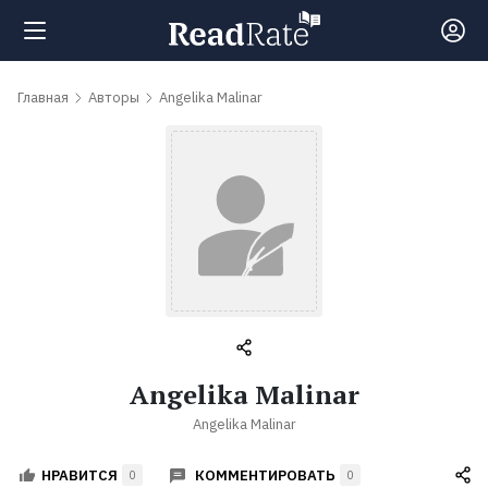
Поиск
Главная
Авторы
Angelika Malinar
Новости
Рейтинги
Книги
Самые
Angelika Malinar
обсуждаемые
Angelika Malinar
книги
КОММЕНТИРОВАТЬ
НРАВИТСЯ
0
0
Авторы