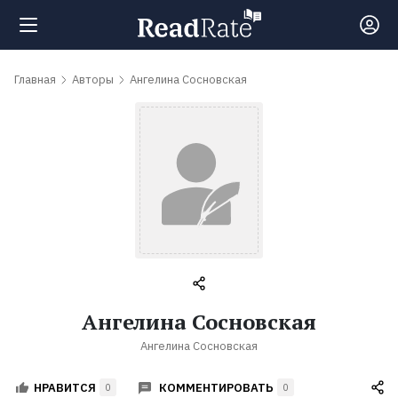
Поиск
Главная
Авторы
Ангелина Сосновская
Новости
Рейтинги
Книги
Самые
Ангелина Сосновская
обсуждаемые
Ангелина Сосновская
книги
КОММЕНТИРОВАТЬ
НРАВИТСЯ
0
0
Авторы