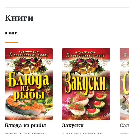
Жанры
Книги
Серии
КНИГИ
Экранизации
Коллекции
Блюда из рыбы
Закуски
Сала