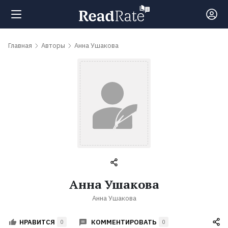
Поиск
Главная
Авторы
Анна Ушакова
Новости
Рейтинги
Книги
Самые
Анна Ушакова
обсуждаемые
Анна Ушакова
книги
КОММЕНТИРОВАТЬ
НРАВИТСЯ
0
0
Авторы