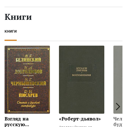
Жанры
Книги
Серии
КНИГИ
Экранизации
Коллекции
Взгляд на
«Роберт-дьявол»
Чело
русскую...
буду