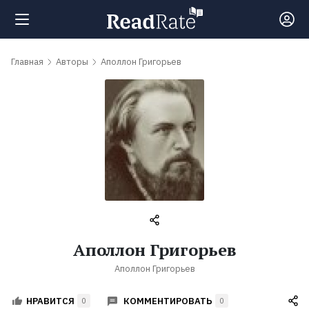
Поиск
Главная
Авторы
Аполлон Григорьев
Новости
Рейтинги
Книги
Самые
Аполлон Григорьев
обсуждаемые
Аполлон Григорьев
книги
КОММЕНТИРОВАТЬ
НРАВИТСЯ
0
0
Авторы