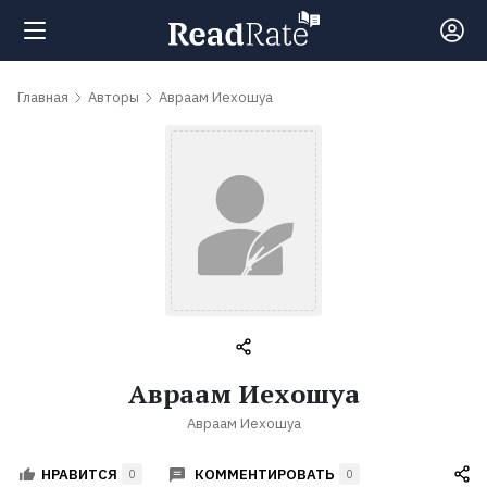
Поиск
Главная
Авторы
Авраам Иехошуа
Новости
Рейтинги
Книги
Самые
Авраам Иехошуа
обсуждаемые
Авраам Иехошуа
книги
КОММЕНТИРОВАТЬ
НРАВИТСЯ
0
0
Авторы