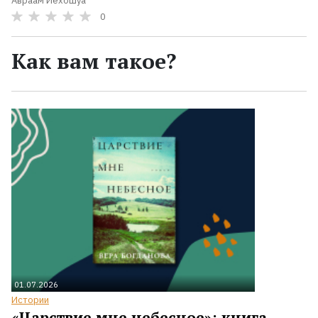
Авраам Иехошуа
0
Как вам такое?
01.07.2026
Истории
«Царствие мне небесное»: книга,