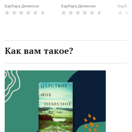
Барбара Делински
Барбара Делински
Барбар
0
0
Как вам такое?