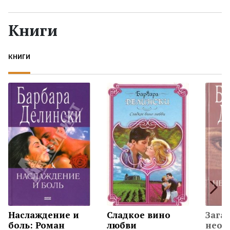
Жанры
Книги
Серии
КНИГИ
Экранизации
Коллекции
Наслаждение и
Сладкое вино
Зага
боль: Роман
любви
неок