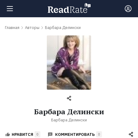
Поиск
Главная
Авторы
Барбара Делински
Новости
Рейтинги
Книги
Самые
Барбара Делински
обсуждаемые
Барбара Делински
книги
КОММЕНТИРОВАТЬ
НРАВИТСЯ
0
0
Авторы