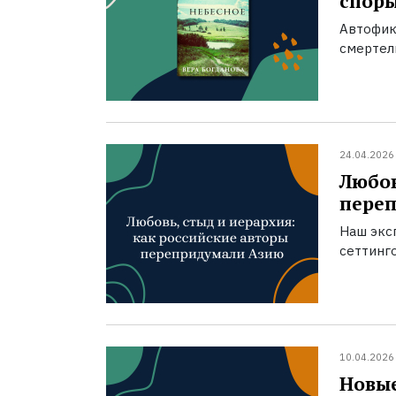
спор
Автофик
смертел
24.04.2026
Любов
пере
Наш экс
сеттинг
10.04.2026
Новые