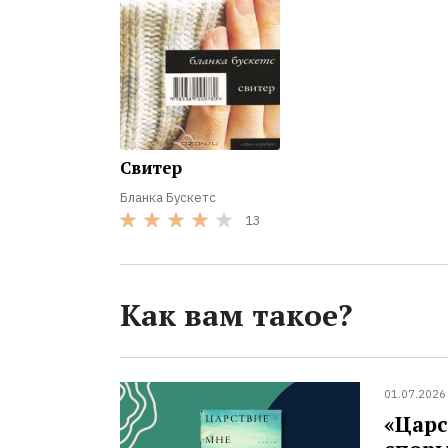
Свитер
Бланка Бускетс
13
Как вам такое?
01.07.2026
«Царс