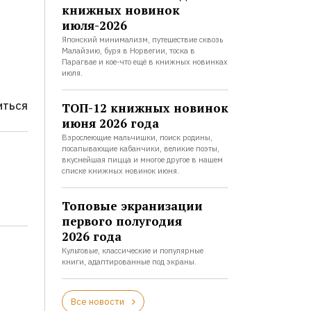
книжных новинок
июля-2026
Японский минимализм, путешествие сквозь
Малайзию, буря в Норвегии, тоска в
Парагвае и кое-что ещё в книжных новинках
июля.
ТОП-12 книжных новинок
ИТЬСЯ
июня 2026 года
Взрослеющие мальчишки, поиск родины,
посапывающие кабанчики, великие поэты,
вкуснейшая пицца и многое другое в нашем
списке книжных новинок июня.
Топовые экранизации
первого полугодия
2026 года
Культовые, классические и популярные
книги, адаптированные под экраны.
Все новости