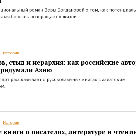
ы
циональный роман Веры Богдановой о том, как потенциал
ьная болезнь возвращает к жизни.
Истории
ь, стыд и иерархия: как российские авт
придумали Азию
перт рассказывает о русскоязычных книгах с азиатским
ом.
Истории
 книги о писателях, литературе и чтени