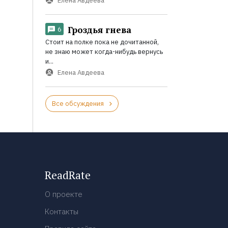
Елена Авдеева
Гроздья гнева
6
Стоит на полке пока не дочитанной,
не знаю может когда-нибудь вернусь
и...
Елена Авдеева
Все обсуждения
ReadRate
О проекте
Контакты