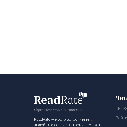
Чит
Книж
Сервис для тех, кто читает.
Рейти
ReadRate — место встречи книг и
людей. Это сервис, который поможет