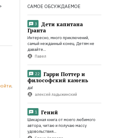
ь
САМОЕ ОБСУЖДАЕМОЕ
Дети капитана
3
Гранта
Интересно, много приключений,
самый нежданный конец. Детям не
давайте...
Павел
Гарри Поттер и
22
философский камень
войти
.
да!
алексей ладыжинский
Гений
1
Шикарная книга от моего любимого
автора, читаю и получаю массу
удовольствия...