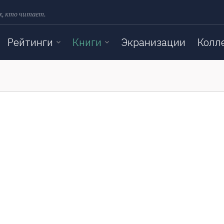
х, кто читает.
Рейтинги
Книги
Экранизации
Колл