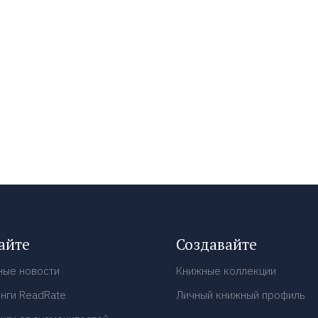
айте
Создавайте
ные новости
Книжные коллекции
нги ReadRate
Личный книжный профиль