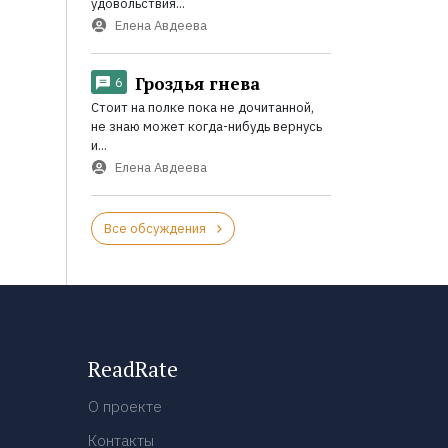
удовольствия...
Елена Авдеева
Гроздья гнева
6
Стоит на полке пока не дочитанной,
не знаю может когда-нибудь вернусь
и...
Елена Авдеева
Все обсуждения
ReadRate
О проекте
Контакты