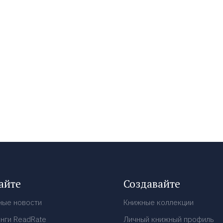
айте
Создавайте
ные новости
Книжные коллекции
нги ReadRate
Личный книжный профиль