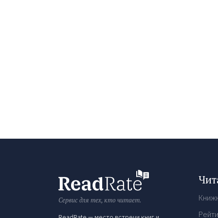
Чит
Книж
Сервис для тех, кто читает.
Рейти
ReadRate — место встречи книг и