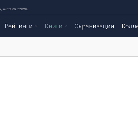
х, кто читает.
Рейтинги
Книги
Экранизации
Колл