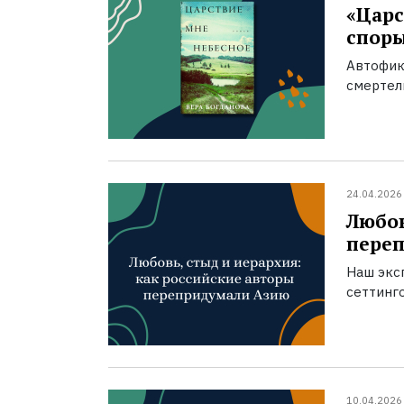
«Царс
спор
Автофик
смертел
24.04.2026
Любов
пере
Наш экс
сеттинг
10.04.2026