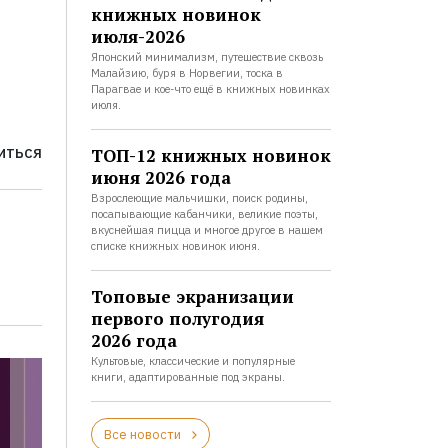
книжных новинок
июля-2026
Японский минимализм, путешествие сквозь
Малайзию, буря в Норвегии, тоска в
Парагвае и кое-что ещё в книжных новинках
июля.
ТОП-12 книжных новинок
ИТЬСЯ
июня 2026 года
Взрослеющие мальчишки, поиск родины,
посапывающие кабанчики, великие поэты,
вкуснейшая пицца и многое другое в нашем
списке книжных новинок июня.
Топовые экранизации
первого полугодия
2026 года
Культовые, классические и популярные
книги, адаптированные под экраны.
Все новости