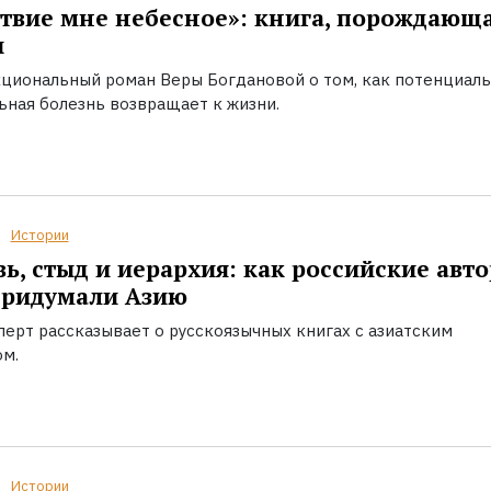
твие мне небесное»: книга, порождающ
ы
циональный роман Веры Богдановой о том, как потенциал
ьная болезнь возвращает к жизни.
Истории
ь, стыд и иерархия: как российские авт
придумали Азию
перт рассказывает о русскоязычных книгах с азиатским
ом.
Истории