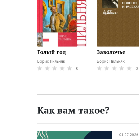
Голый год
Заволочье
Борис Пильняк
Борис Пильняк
0
0
Как вам такое?
01.07.2026