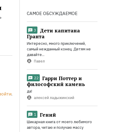
и
САМОЕ ОБСУЖДАЕМОЕ
ь
Дети капитана
3
Гранта
Интересно, много приключений,
самый нежданный конец. Детям не
давайте...
Павел
Гарри Поттер и
22
философский камень
да!
войти
.
алексей ладыжинский
Гений
1
Шикарная книга от моего любимого
автора, читаю и получаю массу