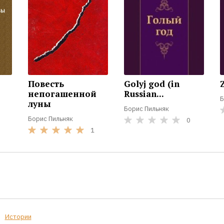
Повесть
Golyj god (in
Z
непогашенной
Russian...
Б
луны
Борис Пильняк
Борис Пильняк
0
1
Истории