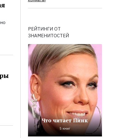
комната»
ая
ьно
РЕЙТИНГИ ОТ
ЗНАМЕНИТОСТЕЙ
оры
Что читает Пинк
5 книг