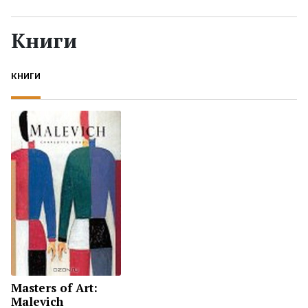
Жанры
Книги
Серии
КНИГИ
Экранизации
Коллекции
Masters of Art:
Malevich