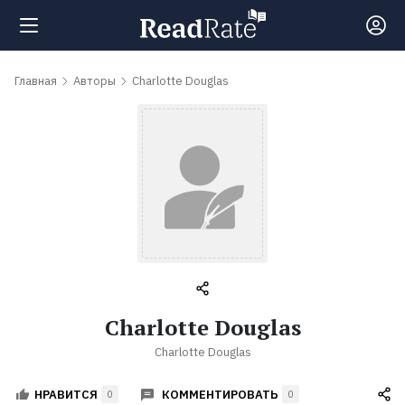
Поиск
Главная
Авторы
Charlotte Douglas
Новости
Рейтинги
Книги
Самые
Charlotte Douglas
обсуждаемые
Charlotte Douglas
книги
КОММЕНТИРОВАТЬ
НРАВИТСЯ
0
0
Авторы