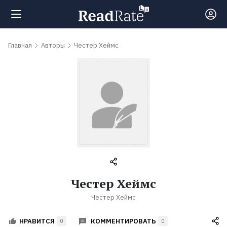
Поиск
Главная
Авторы
Честер Хеймс
Новости
Рейтинги
Книги
Самые
Честер Хеймс
обсуждаемые
Честер Хеймс
книги
КОММЕНТИРОВАТЬ
НРАВИТСЯ
0
0
Авторы