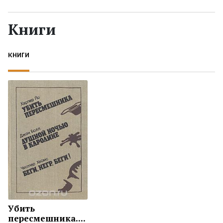
Жанры
Книги
Серии
КНИГИ
Экранизации
Коллекции
Убить
пересмешника....