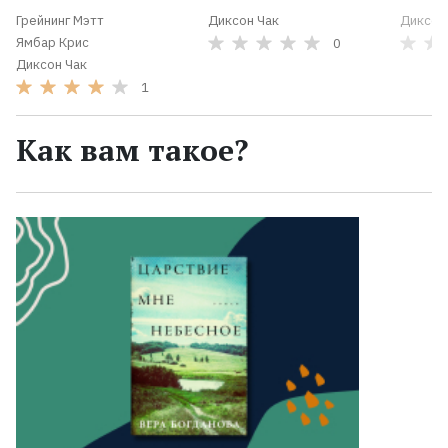
Грейнинг Мэтт
Диксон Чак
Диксон
Ямбар Крис
0
Диксон Чак
1
Как вам такое?