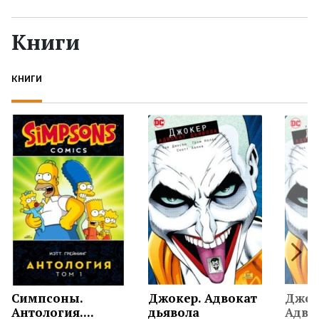
Жанры
Книги
Серии
КНИГИ
Экранизации
Коллекции
Симпсоны.
Джокер. Адвокат
Джок
Антология....
дьявола
Адвок