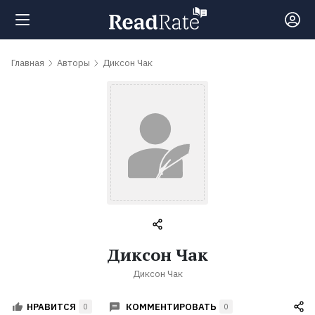
Поиск
Главная
Авторы
Диксон Чак
Новости
Рейтинги
Книги
Самые
Диксон Чак
обсуждаемые
Диксон Чак
книги
КОММЕНТИРОВАТЬ
НРАВИТСЯ
0
0
Авторы