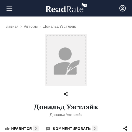
Поиск
Главная
Авторы
Дональд Уэстлэйк
Новости
Рейтинги
Книги
Самые
Дональд Уэстлэйк
обсуждаемые
Дональд Уэстлэйк
книги
КОММЕНТИРОВАТЬ
НРАВИТСЯ
0
0
Авторы