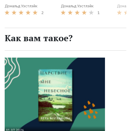
Дональд Уэстлэйк
Дональд Уэстлэйк
Дональ
2
1
Как вам такое?
01.07.2026