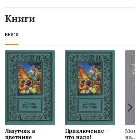
Жанры
Книги
Серии
КНИГИ
Экранизации
Коллекции
Лазутчик в
Приключение –
Мокр
цветнике
что надо!
на...