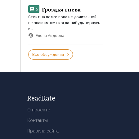
Гроздья гнева
6
Стоит на полке пока не дочитанной,
не знаю может когда-нибудь вернусь
и...
Елена Авдеева
Все обсуждения
ReadRate
О проекте
Контакты
Правила сайта