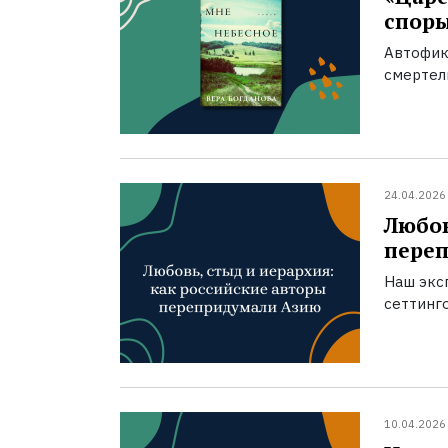
спор
Автофик
смертел
24.04.2026
Любов
пере
Наш экс
сеттинг
10.04.2026