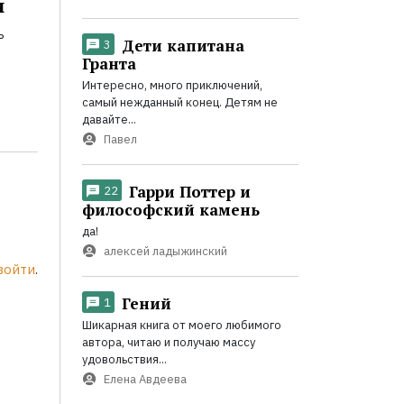
и
ь
Дети капитана
3
Гранта
Интересно, много приключений,
самый нежданный конец. Детям не
давайте...
Павел
Гарри Поттер и
22
философский камень
да!
алексей ладыжинский
войти
.
Гений
1
Шикарная книга от моего любимого
автора, читаю и получаю массу
удовольствия...
Елена Авдеева