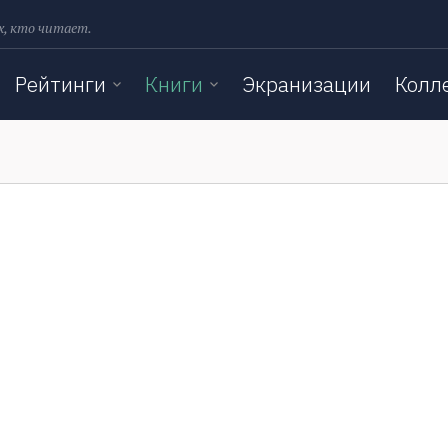
х, кто читает.
Рейтинги
Книги
Экранизации
Колл