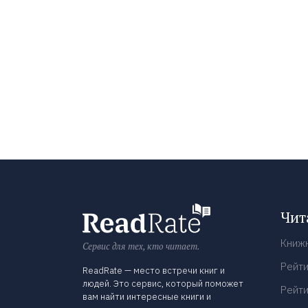
Чит
Книж
Сервис для тех, кто читает.
Рейти
ReadRate — место встречи книг и
людей. Это сервис, который поможет
Рейти
вам найти интересные книги и