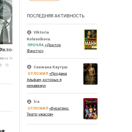
ПОСЛЕДНЯЯ АКТИВНОСТЬ
Viktoria
Kolesnikova
ПРОЧЛА
«Доктор
Философия...
Внимание,...
Подгото
Фаустус»
лена Чиркова
Елена Чиркова
Елена Чирк
0
0
Снежана Каутуш
ОТЛОЖИЛ
«Продана
Альфам, которых я
ненавижу»
Ira
ОТЛОЖИЛ
«Буратино.
Театр ужасов»
ая