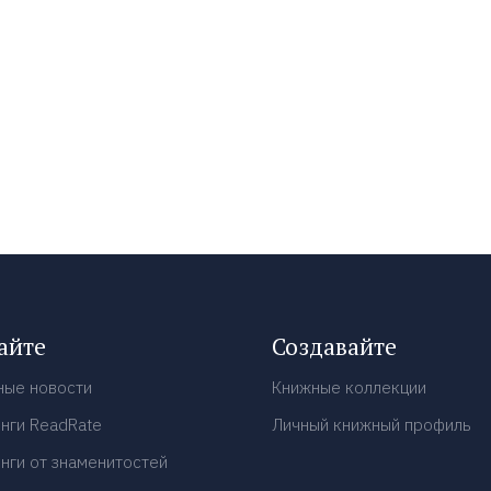
айте
Создавайте
ные новости
Книжные коллекции
нги ReadRate
Личный книжный профиль
нги от знаменитостей