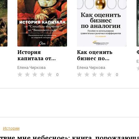
История
Как оценить
капитала от...
бизнес по...
Е
Елена Чиркова
Елена Чиркова
0
0
Истории
твие мне небесное»: книга, порождающ