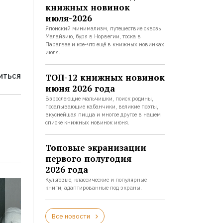
книжных новинок
июля-2026
Японский минимализм, путешествие сквозь
Малайзию, буря в Норвегии, тоска в
Парагвае и кое-что ещё в книжных новинках
июля.
ТОП-12 книжных новинок
ИТЬСЯ
июня 2026 года
Взрослеющие мальчишки, поиск родины,
посапывающие кабанчики, великие поэты,
вкуснейшая пицца и многое другое в нашем
списке книжных новинок июня.
Топовые экранизации
первого полугодия
2026 года
Культовые, классические и популярные
книги, адаптированные под экраны.
Все новости