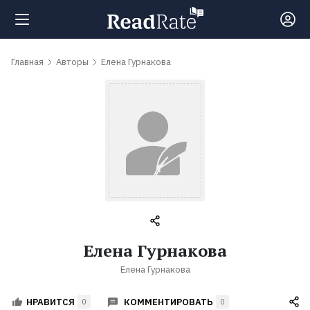
Поиск
Главная
Авторы
Елена Гурнакова
Новости
Рейтинги
Книги
Самые
Елена Гурнакова
обсуждаемые
Елена Гурнакова
книги
КОММЕНТИРОВАТЬ
НРАВИТСЯ
0
0
Авторы