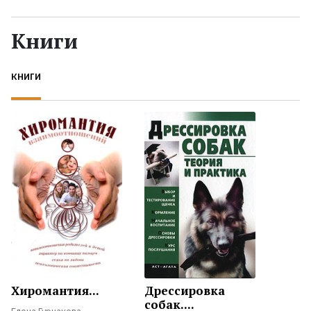
Жанры
Книги
Серии
КНИГИ
Экранизации
Коллекции
Хиромантия...
Дрессировка
собак....