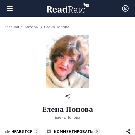
Поиск
Главная
Авторы
Елена Попова
Новости
Рейтинги
Книги
Самые
Елена Попова
обсуждаемые
Елена Попова
книги
КОММЕНТИРОВАТЬ
НРАВИТСЯ
0
0
Авторы