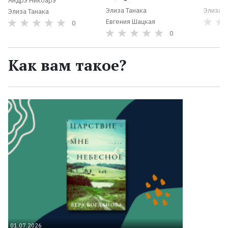
Андрэ Никоарэ
Элиза Танака
Элиза Т
Элиза Танака
Евгения Шацкая
0
0
Как вам такое?
01.07.2026