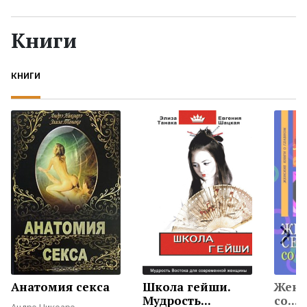
Жанры
Книги
Серии
КНИГИ
Экранизации
Коллекции
Анатомия секса
Школа гейши.
Женс
Мудрость...
со...