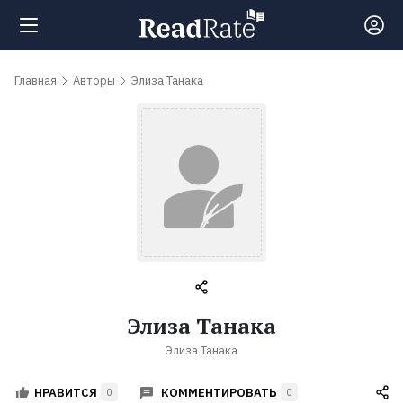
Поиск
Главная
Авторы
Элиза Танака
Новости
Рейтинги
Книги
Самые
Элиза Танака
обсуждаемые
Элиза Танака
книги
КОММЕНТИРОВАТЬ
НРАВИТСЯ
0
0
Авторы