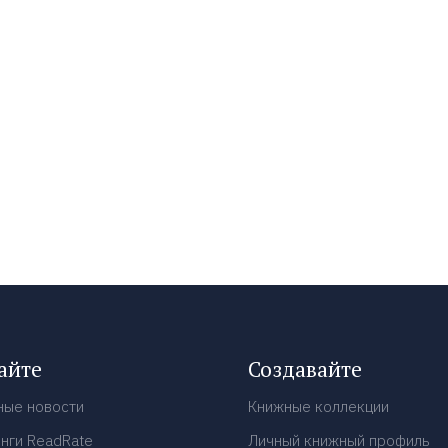
айте
Создавайте
ные новости
Книжные коллекции
нги ReadRate
Личный книжный профиль