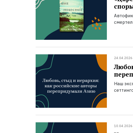
спор
Автофик
смертел
24.04.2026
Любов
пере
Наш экс
сеттинг
10.04.2026