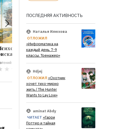
ПОСЛЕДНЯЯ АКТИВНОСТЬ
Наталья Илюхова
ОТЛОЖИЛ
«Информатика на
Психология
Мотивация и
Психоло
каждый день. 7-9
риска
мотивы
классы. Тренажер»
Евгений Ил
вгений Ильин
Евгений Ильин
0
0
Hdjej
ОТЛОЖИЛ
«Охотник
хочет тихо-мирно
жить / The Hunter
Wants to Lay Low»
aminat Abdy
ЧИТАЕТ
«Гарри
Поттер и тайная
ая