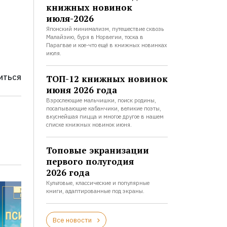
книжных новинок
июля-2026
Японский минимализм, путешествие сквозь
Малайзию, буря в Норвегии, тоска в
Парагвае и кое-что ещё в книжных новинках
июля.
ТОП-12 книжных новинок
ИТЬСЯ
июня 2026 года
Взрослеющие мальчишки, поиск родины,
посапывающие кабанчики, великие поэты,
вкуснейшая пицца и многое другое в нашем
списке книжных новинок июня.
Топовые экранизации
первого полугодия
2026 года
Культовые, классические и популярные
книги, адаптированные под экраны.
Все новости