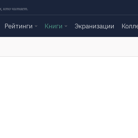
х, кто читает.
Рейтинги
Книги
Экранизации
Колл