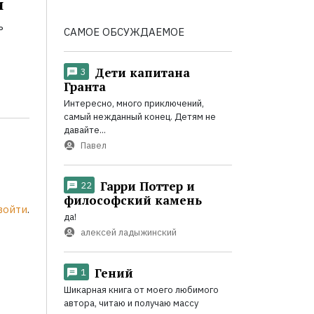
и
ь
САМОЕ ОБСУЖДАЕМОЕ
Дети капитана
3
Гранта
Интересно, много приключений,
самый нежданный конец. Детям не
давайте...
Павел
Гарри Поттер и
22
философский камень
войти
.
да!
алексей ладыжинский
Гений
1
Шикарная книга от моего любимого
автора, читаю и получаю массу