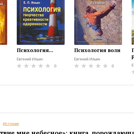
Психология...
Психология воли
Евгений Ильин
Евгений Ильин
Е
0
0
Истории
твие мне небесное»: книга, порождающ