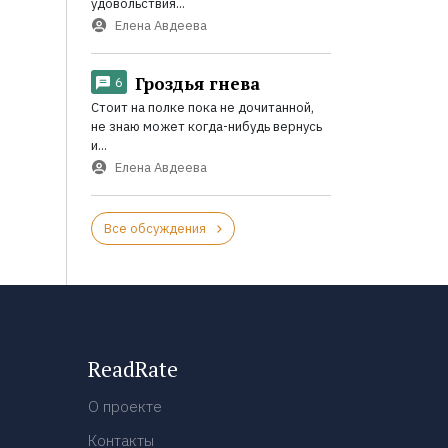
удовольствия...
Елена Авдеева
Гроздья гнева
6
Стоит на полке пока не дочитанной,
не знаю может когда-нибудь вернусь
и...
Елена Авдеева
Все обсуждения
ReadRate
О проекте
Контакты