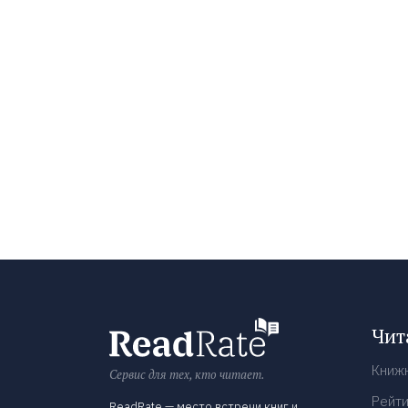
Чит
Книж
Сервис для тех, кто читает.
Рейти
ReadRate — место встречи книг и