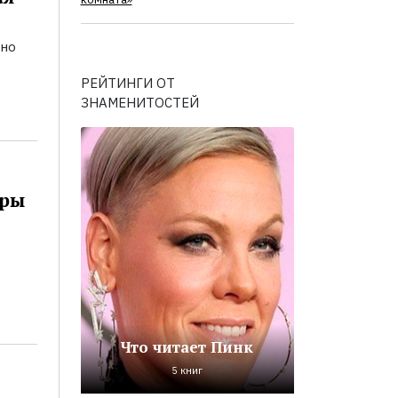
комната»
ьно
РЕЙТИНГИ ОТ
ЗНАМЕНИТОСТЕЙ
оры
Что читает Пинк
5 книг