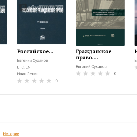
Российское...
Гражданское
право....
Евгений Суханов
Е
Евгений Суханов
В. С. Ем
0
Иван Зенин
0
Истории