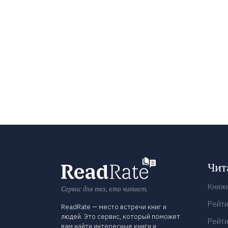
Чит
Книж
Сервис для тех, кто читает.
Рейти
ReadRate — место встречи книг и
людей. Это сервис, который поможет
Рейти
вам найти интересные книги и