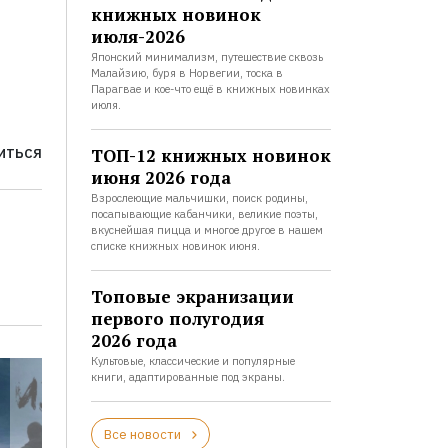
книжных новинок
июля-2026
Японский минимализм, путешествие сквозь
Малайзию, буря в Норвегии, тоска в
Парагвае и кое-что ещё в книжных новинках
июля.
ТОП-12 книжных новинок
ИТЬСЯ
июня 2026 года
Взрослеющие мальчишки, поиск родины,
посапывающие кабанчики, великие поэты,
вкуснейшая пицца и многое другое в нашем
списке книжных новинок июня.
Топовые экранизации
первого полугодия
2026 года
Культовые, классические и популярные
книги, адаптированные под экраны.
Все новости