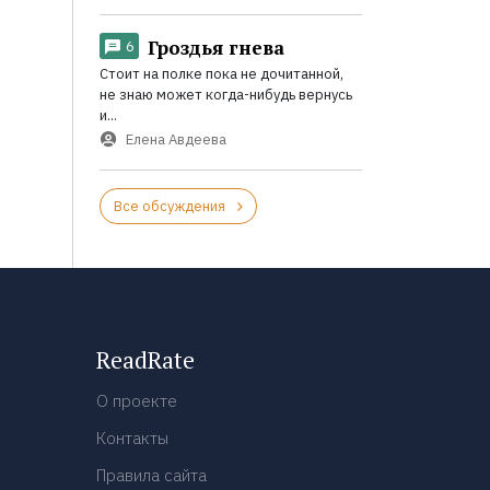
Гроздья гнева
6
Стоит на полке пока не дочитанной,
не знаю может когда-нибудь вернусь
и...
Елена Авдеева
Все обсуждения
ReadRate
О проекте
Контакты
Правила сайта