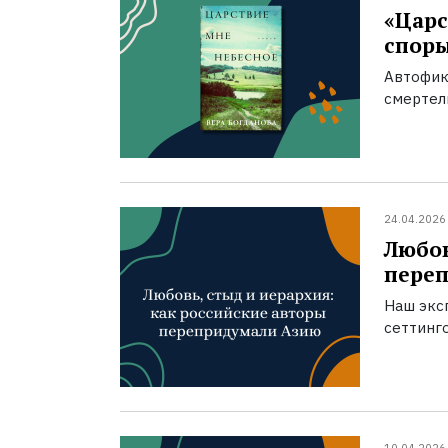
«Царс
спор
Автофик
смертел
24.04.2026
Любов
пере
Наш экс
сеттинг