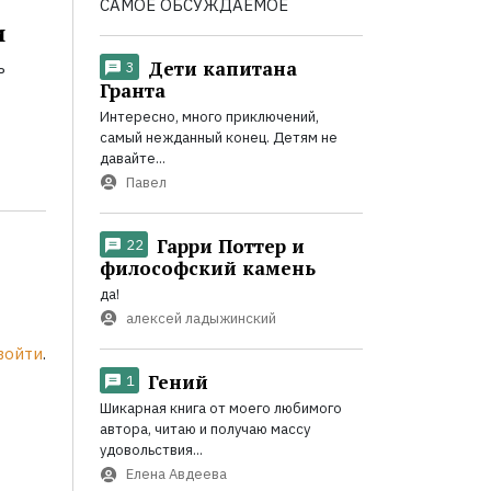
САМОЕ ОБСУЖДАЕМОЕ
и
Дети капитана
ь
3
Гранта
Интересно, много приключений,
самый нежданный конец. Детям не
давайте...
Павел
Гарри Поттер и
22
философский камень
да!
алексей ладыжинский
войти
.
Гений
1
Шикарная книга от моего любимого
автора, читаю и получаю массу
удовольствия...
Елена Авдеева