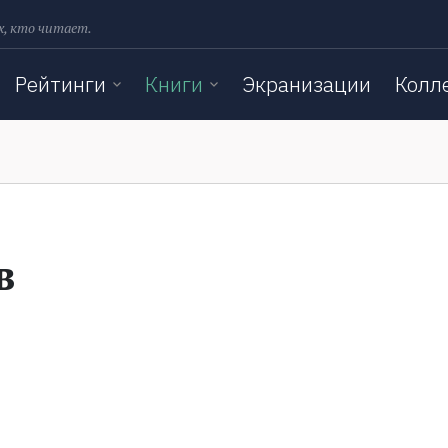
х, кто читает.
Рейтинги
Книги
Экранизации
Колл
в