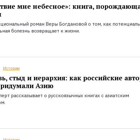
твие мне небесное»: книга, порождающ
ы
циональный роман Веры Богдановой о том, как потенциал
ьная болезнь возвращает к жизни.
Истории
ь, стыд и иерархия: как российские авт
придумали Азию
перт рассказывает о русскоязычных книгах с азиатским
ом.
Истории