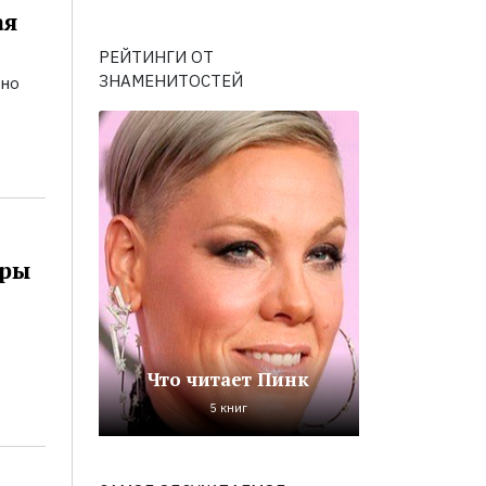
ая
РЕЙТИНГИ ОТ
ЗНАМЕНИТОСТЕЙ
ьно
оры
Что читает Пинк
5 книг