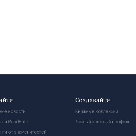
айте
Создавайте
ные новости
Книжные коллекции
нги ReadRate
Личный книжный профиль
нги от знаменитостей