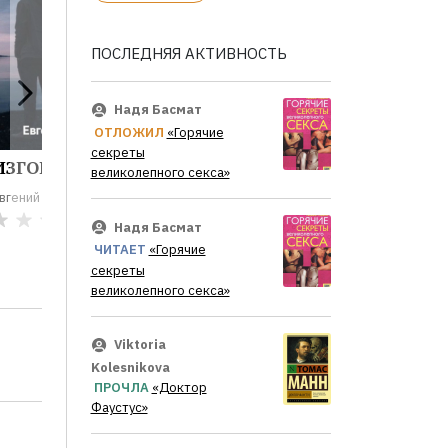
ПОСЛЕДНЯЯ АКТИВНОСТЬ
Надя Басмат
ОТЛОЖИЛ
«Горячие
секреты
ИЗГОЙ
великолепного секса»
вгений Суханов
0
Надя Басмат
ЧИТАЕТ
«Горячие
секреты
великолепного секса»
Viktoria
Kolesnikova
ПРОЧЛА
«Доктор
Фаустус»