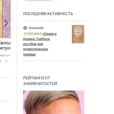
ПОСЛЕДНЯЯ АКТИВНОСТЬ
Василий
ОТЛОЖИЛ
«Пение и
музыка. Учебное
Самые
Анекдот из
Записк
пособие для
остроумные...
личной жизни
социаль
педагогических
училищ»
аина Раневская
Фаина Раневская
Фаина Ране
0
1
РЕЙТИНГИ ОТ
ЗНАМЕНИТОСТЕЙ