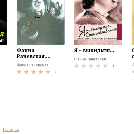
Фаина
Я – выкидыш...
Раневская....
Фаина Раневская
Фаина Раневская
Ф
0
2
Истории