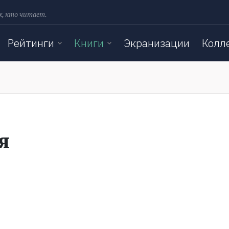
х, кто читает.
Рейтинги
Книги
Экранизации
Колл
я