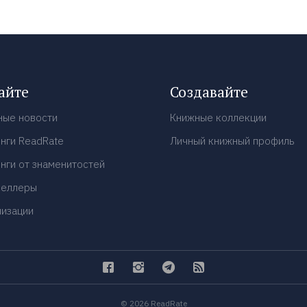
айте
Создавайте
ные новости
Книжные коллекции
нги ReadRate
Личный книжный профиль
нги от знаменитостей
селлеры
низации
© 2026 ReadRate