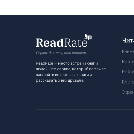
Чит
Книж
Сервис для тех, кто читает.
Рейти
ReadRate — место встречи книг и
людей. Это сервис, который поможет
Рейти
вам найти интересные книги и
рассказать о них друзьям.
Бест
Экра