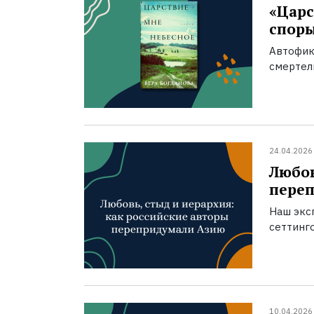
«Царс
спор
Автофик
смертел
24.04.2026
Любов
пере
Наш экс
сеттинг
10.04.2026