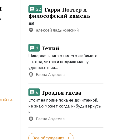
и
Гарри Поттер и
22
философский камень
ь
да!
алексей ладыжинский
Гений
1
Шикарная книга от моего любимого
автора, читаю и получаю массу
удовольствия...
Елена Авдеева
Гроздья гнева
6
войти
.
Стоит на полке пока не дочитанной,
не знаю может когда-нибудь вернусь
и...
Елена Авдеева
Все обсуждения