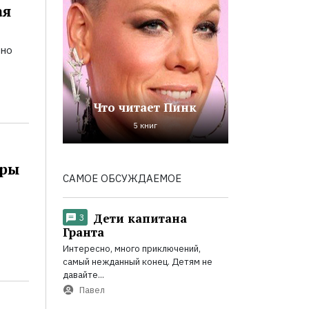
ая
ьно
Что читает Пинк
5 книг
оры
САМОЕ ОБСУЖДАЕМОЕ
Дети капитана
3
Гранта
Интересно, много приключений,
самый нежданный конец. Детям не
давайте...
Павел