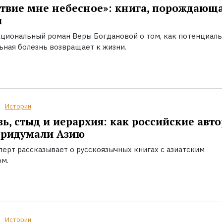
твие мне небесное»: книга, порождающ
ы
циональный роман Веры Богдановой о том, как потенциал
ьная болезнь возвращает к жизни.
Истории
ь, стыд и иерархия: как российские авт
придумали Азию
перт рассказывает о русскоязычных книгах с азиатским
ом.
Истории