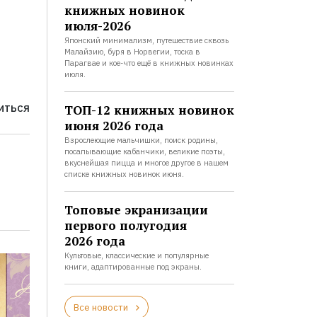
книжных новинок
июля-2026
Японский минимализм, путешествие сквозь
Малайзию, буря в Норвегии, тоска в
Парагвае и кое-что ещё в книжных новинках
июля.
ТОП-12 книжных новинок
ИТЬСЯ
июня 2026 года
Взрослеющие мальчишки, поиск родины,
посапывающие кабанчики, великие поэты,
вкуснейшая пицца и многое другое в нашем
списке книжных новинок июня.
Топовые экранизации
первого полугодия
2026 года
Культовые, классические и популярные
книги, адаптированные под экраны.
Все новости