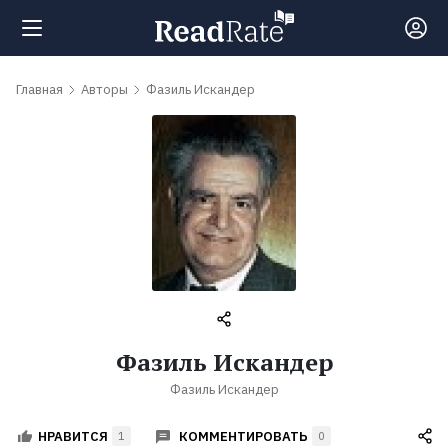
Поиск
Главная
Авторы
Фазиль Искандер
Новости
Рейтинги
Книги
Самые
Фазиль Искандер
обсуждаемые
Фазиль Искандер
книги
КОММЕНТИРОВАТЬ
НРАВИТСЯ
1
0
Авторы