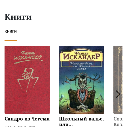
Жанры
Книги
Серии
КНИГИ
Экранизации
Коллекции
Сандро из Чегема
Школьный вальс,
Созв
или...
Козл