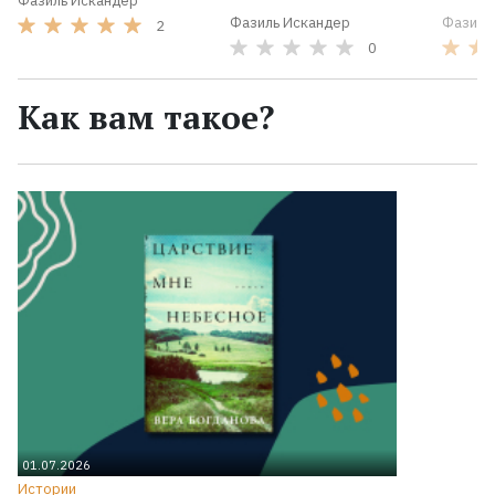
Фазиль Искандер
Фазиль Искандер
Фазиль
2
0
Как вам такое?
01.07.2026
Истории