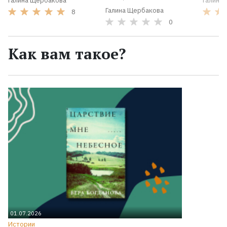
Галина Щербакова
Галина
Галина Щербакова
8
0
Как вам такое?
01.07.2026
Истории