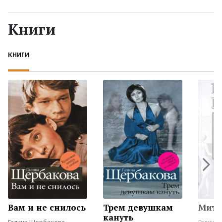
Жанры
Книги
Серии
КНИГИ
Экранизации
Коллекции
Вам и не снилось
Трем девушкам
Мити
кануть