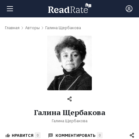
Поиск
Главная
Авторы
Галина Щербакова
Новости
Рейтинги
Книги
Самые
Галина Щербакова
обсуждаемые
Галина Щербакова
книги
КОММЕНТИРОВАТЬ
НРАВИТСЯ
0
0
Авторы