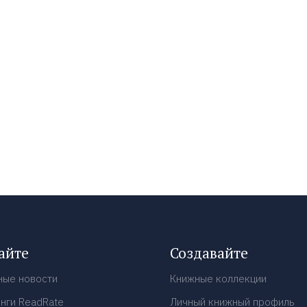
айте
Создавайте
ные новости
Книжные коллекции
нги ReadRate
Личный книжный профиль