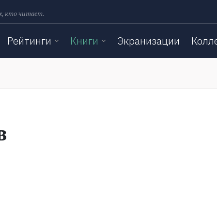
х, кто читает.
Рейтинги
Книги
Экранизации
Колл
в