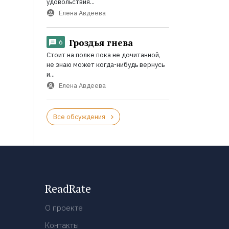
удовольствия...
Елена Авдеева
Гроздья гнева
6
Стоит на полке пока не дочитанной,
не знаю может когда-нибудь вернусь
и...
Елена Авдеева
Все обсуждения
ReadRate
О проекте
Контакты