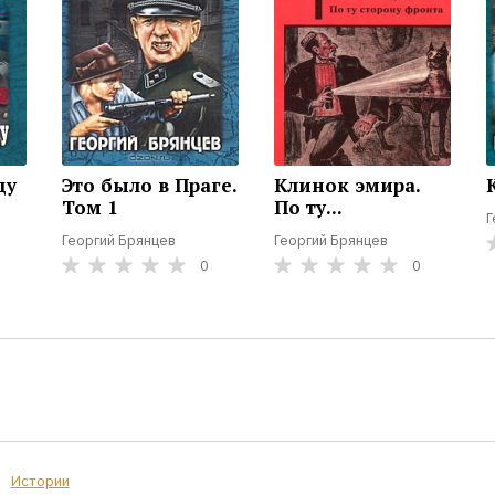
ду
Это было в Праге.
Клинок эмира.
Том 1
По ту...
Г
Георгий Брянцев
Георгий Брянцев
0
0
Истории