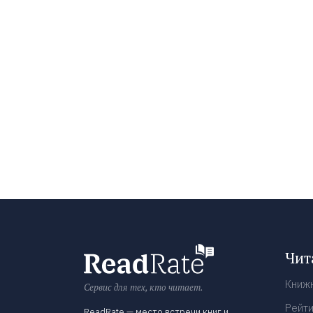
Чит
Книж
Сервис для тех, кто читает.
Рейти
ReadRate — место встречи книг и