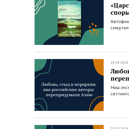
«Царс
спор
Автофик
смертел
24.04.2026
Любов
пере
Наш экс
сеттинг
10.04.2026