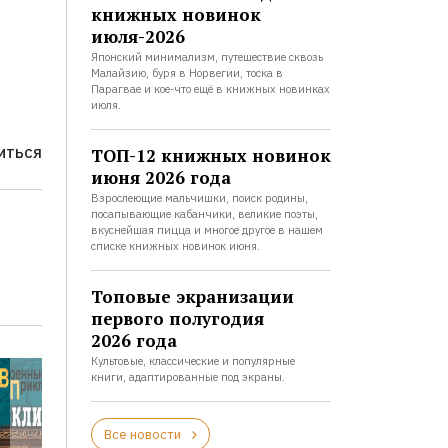
книжных новинок
июля-2026
Японский минимализм, путешествие сквозь
Малайзию, буря в Норвегии, тоска в
Парагвае и кое-что ещё в книжных новинках
июля.
ТОП-12 книжных новинок
ИТЬСЯ
июня 2026 года
Взрослеющие мальчишки, поиск родины,
посапывающие кабанчики, великие поэты,
вкуснейшая пицца и многое другое в нашем
списке книжных новинок июня.
Топовые экранизации
первого полугодия
2026 года
Культовые, классические и популярные
книги, адаптированные под экраны.
Все новости