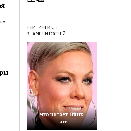
ублюдок»
ая
ьно
РЕЙТИНГИ ОТ
ЗНАМЕНИТОСТЕЙ
оры
Что читает Пинк
5 книг