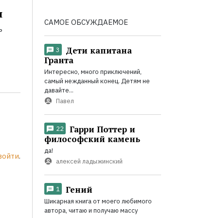
и
САМОЕ ОБСУЖДАЕМОЕ
ь
Дети капитана
3
Гранта
Интересно, много приключений,
самый нежданный конец. Детям не
давайте...
Павел
Гарри Поттер и
22
философский камень
да!
войти
.
алексей ладыжинский
Гений
1
Шикарная книга от моего любимого
автора, читаю и получаю массу