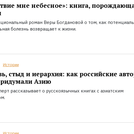
твие мне небесное»: книга, порождающ
ы
циональный роман Веры Богдановой о том, как потенциал
ьная болезнь возвращает к жизни.
Истории
ь, стыд и иерархия: как российские авт
придумали Азию
перт рассказывает о русскоязычных книгах с азиатским
ом.
Истории