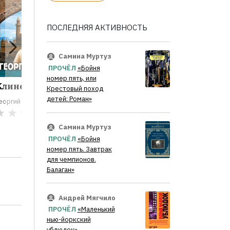
ПОСЛЕДНЯЯ АКТИВНОСТЬ
Самина Муртуз
ПРОЧЁЛ
«Бойня
номер пять, или
Клинок эмира
Конец «осиного
По ту с
Крестовый поход
гнезда»
фронта
детей: Роман»
еоргий Брянцев
Георгий Брянцев
Георгий Бр
0
0
Самина Муртуз
ПРОЧЁЛ
«Бойня
номер пять. Завтрак
для чемпионов.
Балаган»
Андрей Мягчило
ПРОЧЁЛ
«Маленький
нью-йоркский