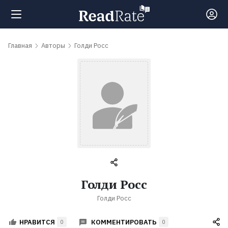
Поиск
Главная
Авторы
Голди Росс
Новости
Рейтинги
Книги
Самые
Голди Росс
обсуждаемые
Голди Росс
книги
КОММЕНТИРОВАТЬ
НРАВИТСЯ
0
0
Авторы