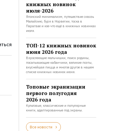
книжных новинок
июля-2026
Японский минимализм, путешествие сквозь
Малайзию, буря в Норвегии, тоска в
Парагвае и кое-что ещё в книжных новинках
июля.
ТОП-12 книжных новинок
ИТЬСЯ
июня 2026 года
Взрослеющие мальчишки, поиск родины,
посапывающие кабанчики, великие поэты,
вкуснейшая пицца и многое другое в нашем
списке книжных новинок июня.
Топовые экранизации
первого полугодия
2026 года
Культовые, классические и популярные
книги, адаптированные под экраны.
Все новости