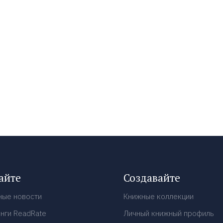
айте
Создавайте
ные новости
Книжные коллекции
нги ReadRate
Личный книжный профиль