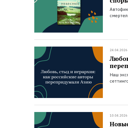
спор
Автофик
смертел
24.04.2026
Любов
пере
Наш экс
сеттинг
10.04.2026
Новые