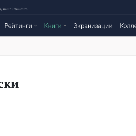
х, кто читает.
Рейтинги
Книги
Экранизации
Колл
ски