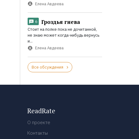
Елена Авдеева
Гроздья гнева
6
Стоит на полке пока не дочитанной,
не знаю может когда-нибудь вернусь
и...
Елена Авдеева
Все обсуждения
ReadRate
О проекте
Контакты