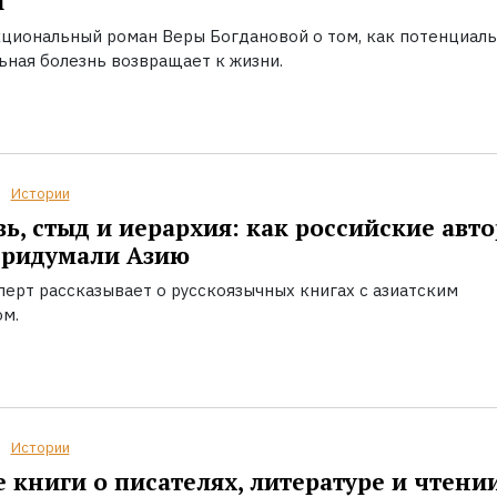
ы
циональный роман Веры Богдановой о том, как потенциал
ьная болезнь возвращает к жизни.
Истории
ь, стыд и иерархия: как российские авт
придумали Азию
перт рассказывает о русскоязычных книгах с азиатским
ом.
Истории
 книги о писателях, литературе и чтени