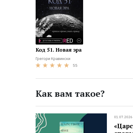
Код 51. Новая эра
Грегори Кравински
55
Как вам такое?
01.07.2026
«Царс