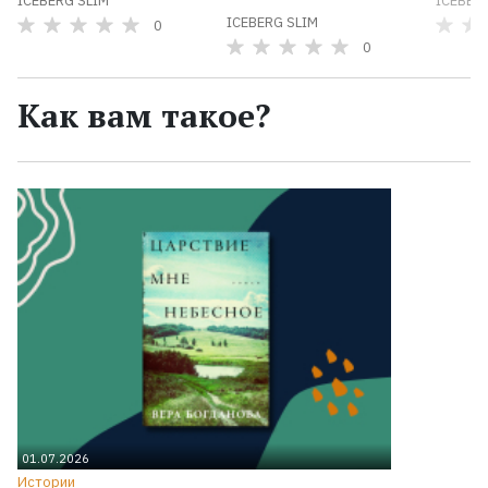
ICEBERG SLIM
ICEBER
ICEBERG SLIM
0
0
Как вам такое?
01.07.2026
Истории