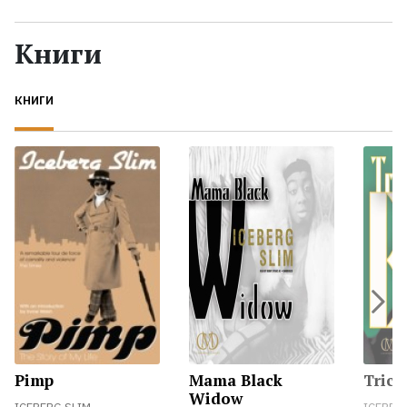
Жанры
Книги
Серии
КНИГИ
Экранизации
Коллекции
Pimp
Mama Black
Trick
Widow