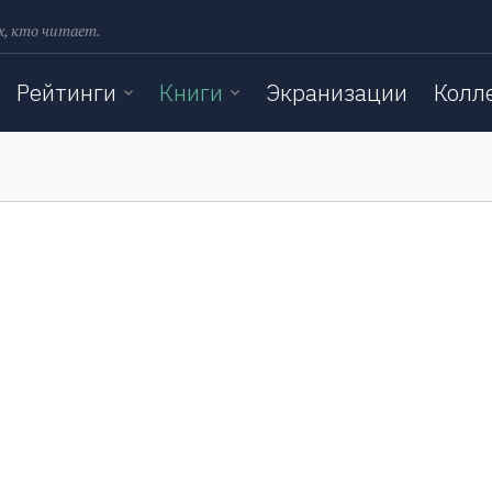
х, кто читает.
Рейтинги
Книги
Экранизации
Колл