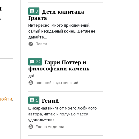
и
Дети капитана
3
Гранта
ь
Интересно, много приключений,
самый нежданный конец. Детям не
давайте...
Павел
Гарри Поттер и
22
философский камень
да!
алексей ладыжинский
войти
.
Гений
1
Шикарная книга от моего любимого
автора, читаю и получаю массу
удовольствия...
Елена Авдеева