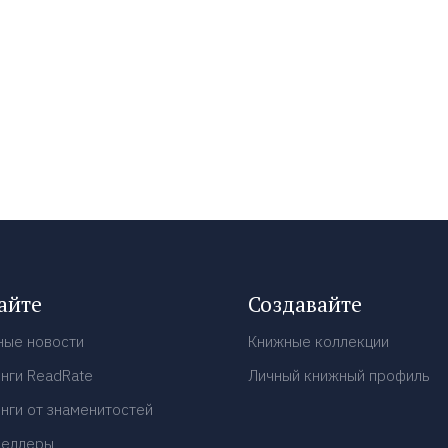
айте
Создавайте
ные новости
Книжные коллекции
нги ReadRate
Личный книжный профиль
нги от знаменитостей
селлеры