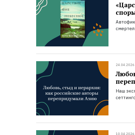
«Царс
спор
Автофик
смертел
24.04.2026
Любов
пере
Наш экс
сеттинг
10.04.2026