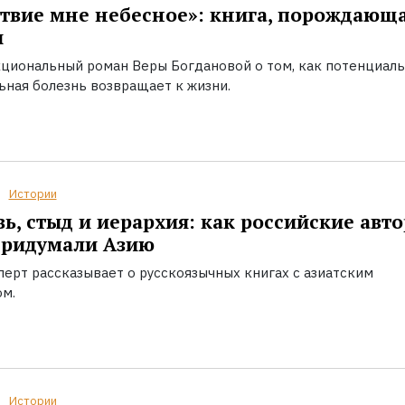
твие мне небесное»: книга, порождающ
ы
циональный роман Веры Богдановой о том, как потенциал
ьная болезнь возвращает к жизни.
Истории
ь, стыд и иерархия: как российские авт
придумали Азию
перт рассказывает о русскоязычных книгах с азиатским
ом.
Истории