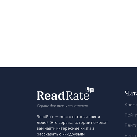
Чит
Книж
Сервис для тех, кто читает.
Рейти
ReadRate — место встречи книг и
людей. Это сервис, который поможет
Рейти
вам найти интересные книги и
рассказать о них друзьям.
Бест