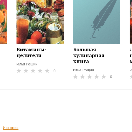
Витамины-
Большая
целители
кулинарная
книга
Илья Рощин
Илья Рощин
И
0
0
Истории