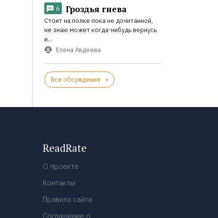
Гроздья гнева
6
Стоит на полке пока не дочитанной,
не знаю может когда-нибудь вернусь
и...
Елена Авдеева
Все обсуждения
ReadRate
О проекте
Контакты
Правила сайта
Соглашение о