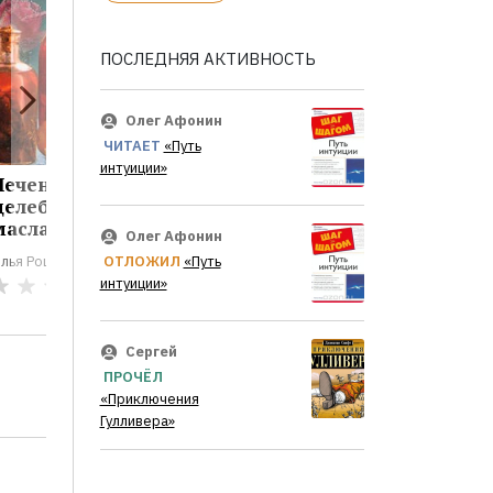
ПОСЛЕДНЯЯ АКТИВНОСТЬ
Олег Афонин
ЧИТАЕТ
«Путь
интуиции»
Лечение
Лечение луком и
Лечени
целебными
чесноком
бояры
маслами
Олег Афонин
Илья Рощин
Илья Рощин
лья Рощин
ОТЛОЖИЛ
«Путь
0
интуиции»
0
Сергей
ПРОЧЁЛ
«Приключения
Гулливера»