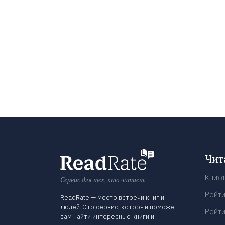
Чит
Книж
Сервис для тех, кто читает.
Рейти
ReadRate — место встречи книг и
людей. Это сервис, который поможет
Рейти
вам найти интересные книги и