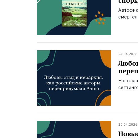
спор
Автофик
смертел
24.04.2026
Любов
пере
Наш экс
сеттинг
10.04.2026
Новые