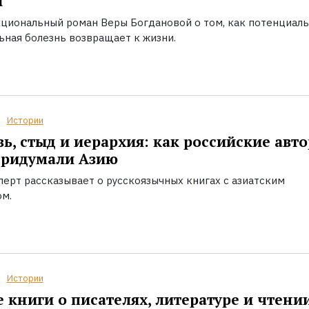
ы
циональный роман Веры Богдановой о том, как потенциал
ьная болезнь возвращает к жизни.
Истории
ь, стыд и иерархия: как российские авт
придумали Азию
перт рассказывает о русскоязычных книгах с азиатским
ом.
Истории
 книги о писателях, литературе и чтени