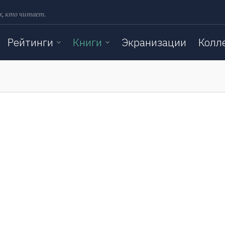
х, кто читает.
Рейтинги
Книги
Экранизации
Колл