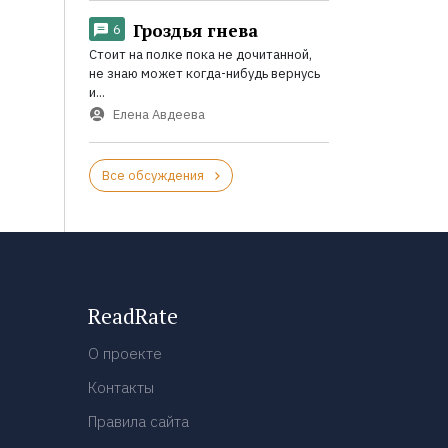
Гроздья гнева
6
Стоит на полке пока не дочитанной,
не знаю может когда-нибудь вернусь
и...
Елена Авдеева
Все обсуждения
ReadRate
О проекте
Контакты
Правила сайта