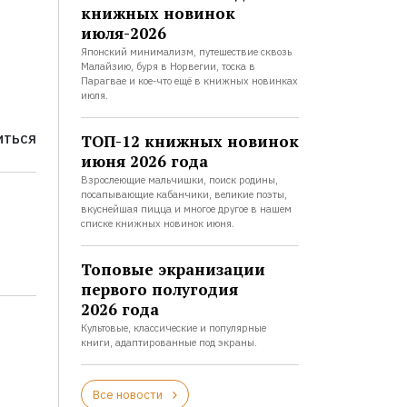
книжных новинок
июля-2026
Японский минимализм, путешествие сквозь
Малайзию, буря в Норвегии, тоска в
Парагвае и кое-что ещё в книжных новинках
июля.
ТОП-12 книжных новинок
ИТЬСЯ
июня 2026 года
Взрослеющие мальчишки, поиск родины,
посапывающие кабанчики, великие поэты,
вкуснейшая пицца и многое другое в нашем
списке книжных новинок июня.
Топовые экранизации
первого полугодия
2026 года
Культовые, классические и популярные
книги, адаптированные под экраны.
Все новости