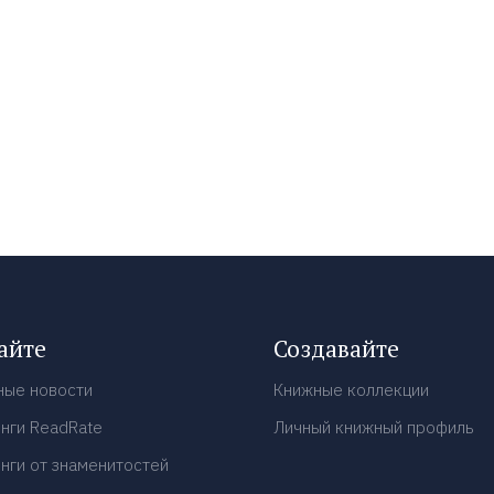
айте
Создавайте
ные новости
Книжные коллекции
нги ReadRate
Личный книжный профиль
нги от знаменитостей