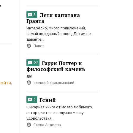
ь
Дети капитана
3
Гранта
Интересно, много приключений,
самый нежданный конец. Детям не
давайте...
Павел
Гарри Поттер и
22
философский камень
да!
войти
.
алексей ладыжинский
Гений
1
Шикарная книга от моего любимого
автора, читаю и получаю массу
удовольствия...
Елена Авдеева