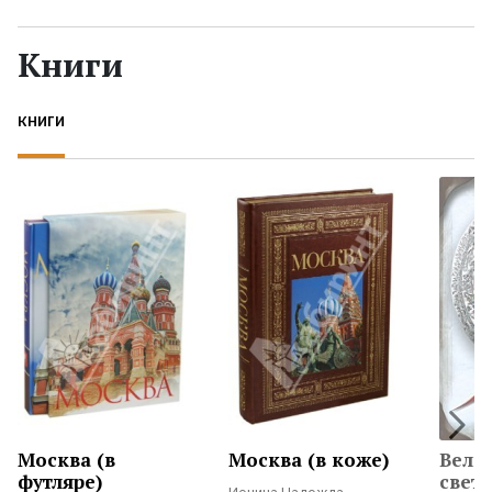
Жанры
Книги
Серии
КНИГИ
Экранизации
Коллекции
Москва (в
Москва (в коже)
Вели
футляре)
света,