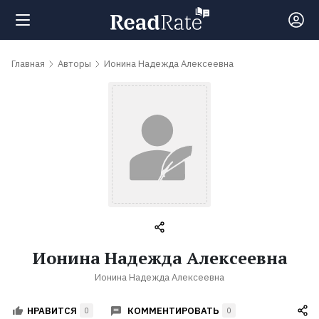
Поиск
Главная
Авторы
Ионина Надежда Алексеевна
Новости
Рейтинги
Книги
Самые
Ионина Надежда Алексеевна
обсуждаемые
Ионина Надежда Алексеевна
книги
КОММЕНТИРОВАТЬ
НРАВИТСЯ
0
0
Авторы