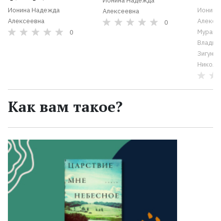
Ионина Надежда
Ионина Надежда
Ионина
Алексеевна
Алексеевна
Алексе
0
Муравье
0
Владим
Зигунен
Никола
Как вам такое?