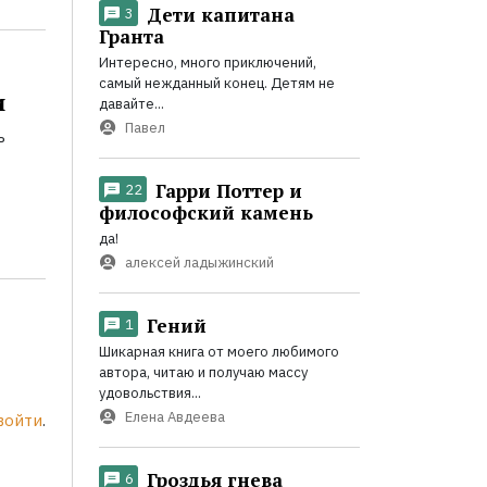
Дети капитана
3
Гранта
Интересно, много приключений,
самый нежданный конец. Детям не
и
давайте...
Павел
ь
Гарри Поттер и
22
философский камень
да!
алексей ладыжинский
Гений
1
Шикарная книга от моего любимого
автора, читаю и получаю массу
удовольствия...
Елена Авдеева
войти
.
Гроздья гнева
6