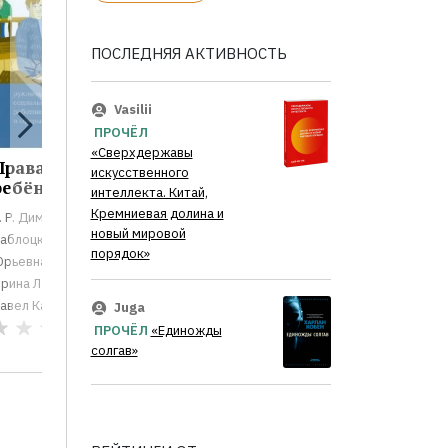
ПОСЛЕДНЯЯ АКТИВНОСТЬ
Vasilii
ПРОЧЁЛ
«Сверхдержавы
Права особого
искусственного
ребёнка...
интеллекта. Китай,
Кремниевая долина и
. Р. Дименштейн
новый мировой
аблоцкис Елена
порядок»
рьевна
рина Ларикова
авел Кантор
Juga
0
ПРОЧЁЛ
«Единожды
солгав»