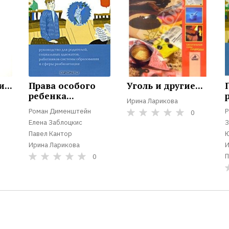
...
Права особого
Уголь и другие...
ребенка...
Ирина Ларикова
Роман Дименштейн
Р
0
Елена Заблоцкис
З
Павел Кантор
Ю
Ирина Ларикова
И
П
0