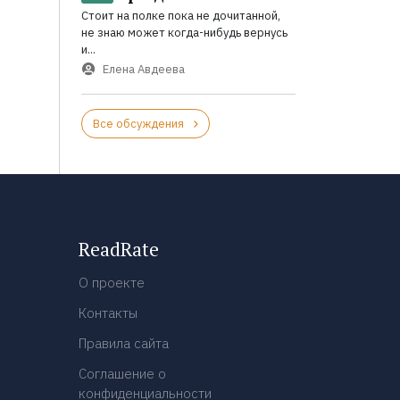
Стоит на полке пока не дочитанной,
не знаю может когда-нибудь вернусь
и...
Елена Авдеева
Все обсуждения
ReadRate
О проекте
Контакты
Правила сайта
Соглашение о
конфиденциальности