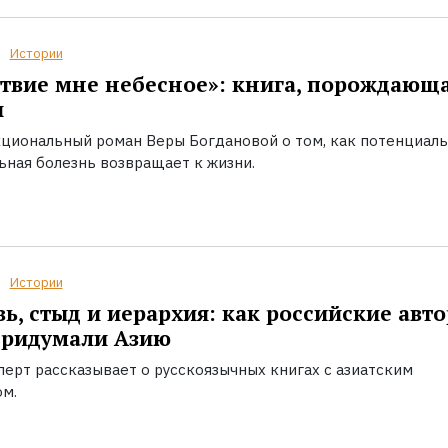
Истории
твие мне небесное»: книга, порождающ
ы
циональный роман Веры Богдановой о том, как потенциал
ьная болезнь возвращает к жизни.
Истории
ь, стыд и иерархия: как российские авт
придумали Азию
перт рассказывает о русскоязычных книгах с азиатским
ом.