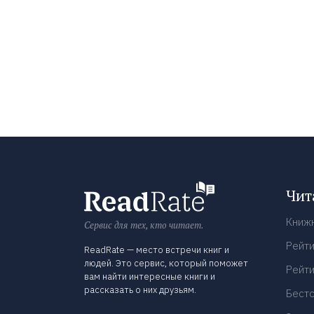
Чит
Книж
Сервис для тех, кто читает.
Рейти
ReadRate — место встречи книг и
людей. Это сервис, который поможет
Рейти
вам найти интересные книги и
рассказать о них друзьям.
Бест