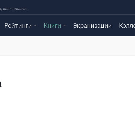
х, кто читает.
Рейтинги
Книги
Экранизации
Колл
а