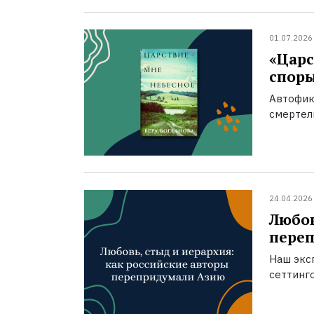
01.07.2026
«Царс
спор
Автофик
смертел
24.04.2026
Любов
пере
Наш экс
сеттинг