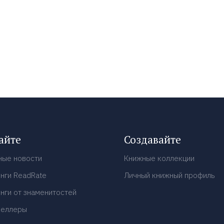
айте
Создавайте
ные новости
Книжные коллекции
нги ReadRate
Личный книжный профиль
нги от знаменитостей
селлеры