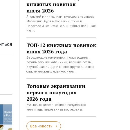
книжных новинок
июля-2026
Японский минимализм, путешествие сквозь
Малайзию, буря в Норвегии, тоска в
Парагвае и кое-что ещё в книжных новинках
июля.
ТОП-12 книжных новинок
ИТЬСЯ
июня 2026 года
Взрослеющие мальчишки, поиск родины,
посапывающие кабанчики, великие поэты,
вкуснейшая пицца и многое другое в нашем
списке книжных новинок июня.
Топовые экранизации
первого полугодия
2026 года
Культовые, классические и популярные
книги, адаптированные под экраны.
Все новости