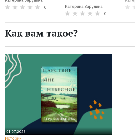
Катерина Зарудина
Катери
Катерина Зарудина
0
0
Как вам такое?
01.07.2026
Истории