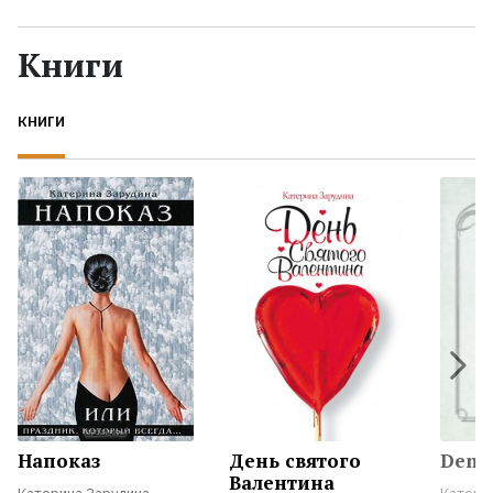
Жанры
Книги
Серии
КНИГИ
Экранизации
Коллекции
Напоказ
День святого
Den' 
Валентина