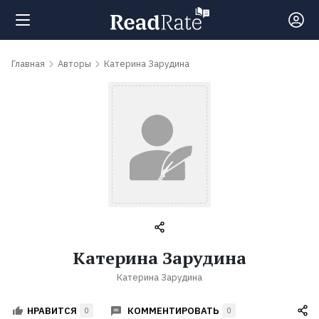
Поиск
Главная
Авторы
Катерина Зарудина
Новости
Рейтинги
Книги
Самые
Катерина Зарудина
обсуждаемые
Катерина Зарудина
книги
КОММЕНТИРОВАТЬ
НРАВИТСЯ
0
0
Авторы