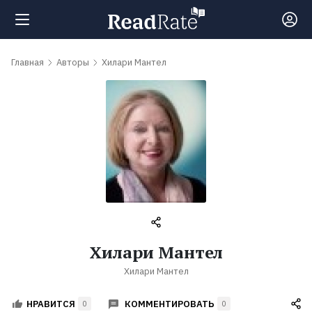
Поиск
Главная
Авторы
Хилари Мантел
Новости
Рейтинги
Книги
Самые
Хилари Мантел
обсуждаемые
Хилари Мантел
книги
КОММЕНТИРОВАТЬ
НРАВИТСЯ
0
0
Авторы