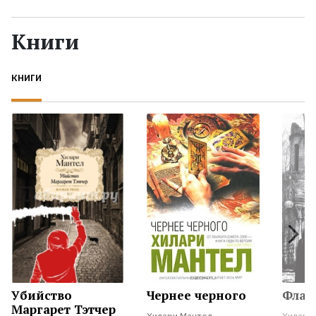
Жанры
Книги
Серии
КНИГИ
Экранизации
Коллекции
Убийство
Чернее черного
Флад
Маргарет Тэтчер