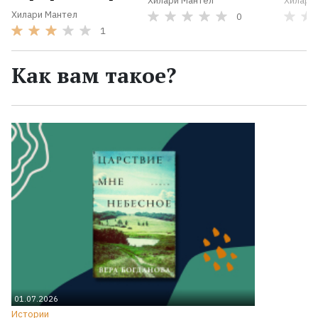
Хилари Мантел
Хилари
Хилари Мантел
0
1
Как вам такое?
01.07.2026
Истории