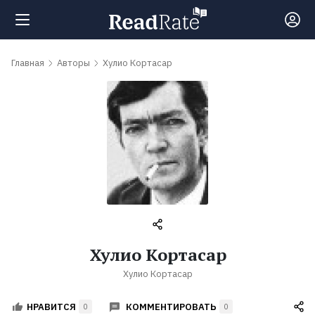
Поиск
Главная
Авторы
Хулио Кортасар
Новости
Рейтинги
Книги
Самые
Хулио Кортасар
обсуждаемые
Хулио Кортасар
книги
КОММЕНТИРОВАТЬ
НРАВИТСЯ
0
0
Авторы