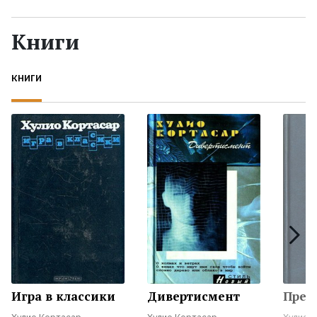
Жанры
Книги
Серии
КНИГИ
Экранизации
Коллекции
Игра в классики
Дивертисмент
Прес