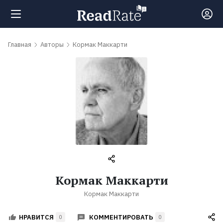
Поиск
Главная
Авторы
Кормак Маккарти
Новости
Рейтинги
Книги
Самые
Кормак Маккарти
обсуждаемые
Кормак Маккарти
книги
КОММЕНТИРОВАТЬ
НРАВИТСЯ
0
0
Авторы