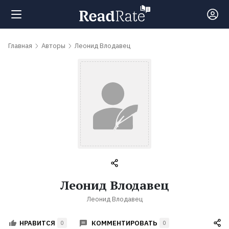
Поиск
Главная
Авторы
Леонид Влодавец
Новости
Рейтинги
Книги
Самые
Леонид Влодавец
обсуждаемые
Леонид Влодавец
книги
КОММЕНТИРОВАТЬ
НРАВИТСЯ
0
0
Авторы