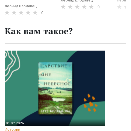
Леонид Влодавец
Леонид
Леонид Влодавец
0
0
Как вам такое?
01.07.2026
Истории