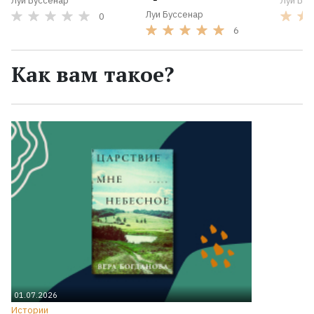
Луи Буссенар
Луи Бус
Луи Буссенар
0
6
Как вам такое?
01.07.2026
Истории