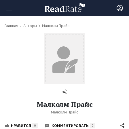
Поиск
Главная
Авторы
Малколм Прайс
Новости
Рейтинги
Книги
Самые
Малколм Прайс
обсуждаемые
Малколм Прайс
книги
КОММЕНТИРОВАТЬ
НРАВИТСЯ
0
0
Авторы