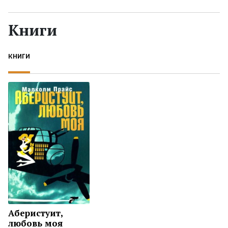
Жанры
Книги
Серии
КНИГИ
Экранизации
Коллекции
Аберистуит,
любовь моя