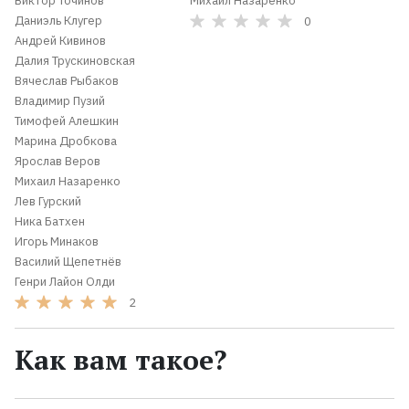
Виктор Точинов
Михаил Назаренко
Даниэль Клугер
0
Андрей Кивинов
Далия Трускиновская
Вячеслав Рыбаков
Владимир Пузий
Тимофей Алешкин
Марина Дробкова
Ярослав Веров
Михаил Назаренко
Лев Гурский
Ника Батхен
Игорь Минаков
Василий Щепетнёв
Генри Лайон Олди
2
Как вам такое?