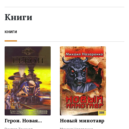
Жанры
Книги
Серии
КНИГИ
Экранизации
Коллекции
Герои. Новая...
Новый минотавр