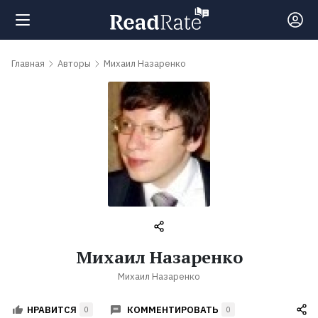
Поиск
Главная
Авторы
Михаил Назаренко
Новости
Рейтинги
Книги
Самые
Михаил Назаренко
обсуждаемые
Михаил Назаренко
книги
КОММЕНТИРОВАТЬ
НРАВИТСЯ
0
0
Авторы