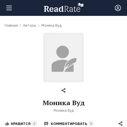
Поиск
Главная
Авторы
Моника Вуд
Новости
Рейтинги
Книги
Самые
Моника Вуд
обсуждаемые
Моника Вуд
книги
КОММЕНТИРОВАТЬ
НРАВИТСЯ
0
0
Авторы