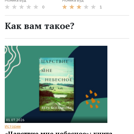
Моника Вуд
Моника Вуд
0
1
Как вам такое?
01.07.2026
Истории
«Царствие мне небесное»: книга,