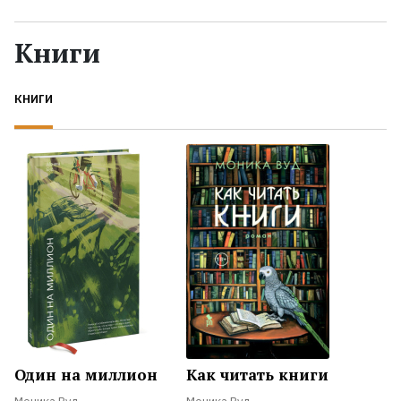
Жанры
Книги
Серии
КНИГИ
Экранизации
Коллекции
Один на миллион
Как читать книги