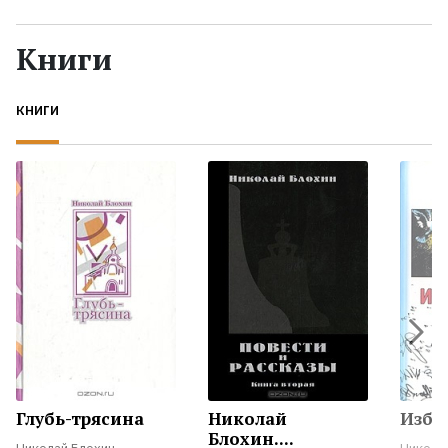
Жанры
Книги
Серии
КНИГИ
Экранизации
Коллекции
Глубь-трясина
Николай
Избр
Блохин....