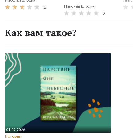
Николай Блохин
Никола
Николай Блохин
1
0
Как вам такое?
01.07.2026
Истории