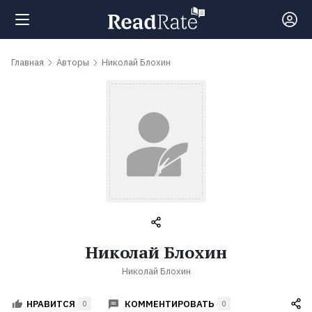
Поиск
Главная
Авторы
Николай Блохин
Новости
Рейтинги
Книги
Самые
Николай Блохин
обсуждаемые
Николай Блохин
книги
КОММЕНТИРОВАТЬ
НРАВИТСЯ
0
0
Авторы