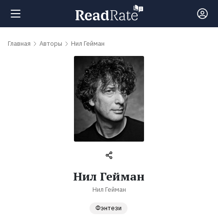
Поиск
Главная
Авторы
Нил Гейман
Новости
Рейтинги
Книги
Самые
Нил Гейман
обсуждаемые
Нил Гейман
книги
Фэнтези
Авторы