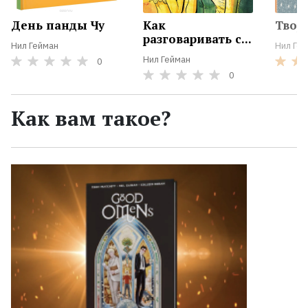
День панды Чу
Как
Твор
разговаривать с...
Нил Гейман
Нил Ге
Нил Гейман
0
0
Как вам такое?