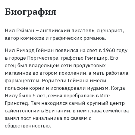
Биография
Жанры
Серии
Нил Гейман – английский писатель, сценарист,
автор комиксов и графических романов.
Экранизации
Нил Ричард Гейман появился на свет в 1960
году
в городе Портчестере, графство Гэмпшир. Его
Коллекции
отец был владельцем сети продуктовых
магазинов во втором поколении, а мать работала
фармацевтом. Родители Геймана имели
польские корни и исповедовали иудаизм. Когда
Нилу было 5
лет, семья перебралась в Ист-
Гринстед. Там находился самый крупный центр
сайентологии в Британии, в нём глава семейства
занял пост начальника по связям с
общественностью.