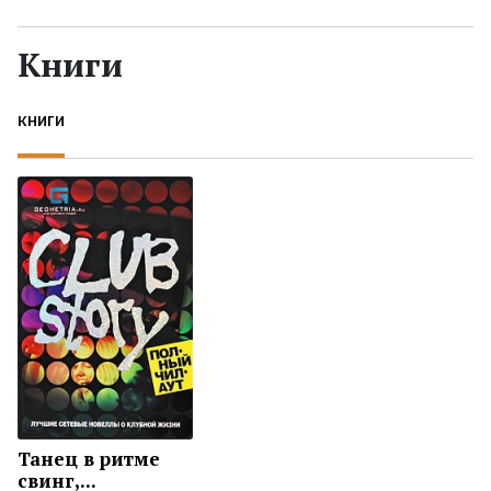
Жанры
Книги
Серии
КНИГИ
Экранизации
Коллекции
Танец в ритме
свинг,...