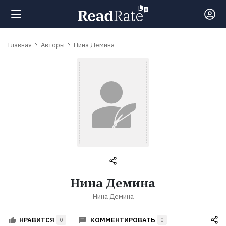
Поиск
Главная
Авторы
Нина Демина
Новости
Рейтинги
Книги
Самые
Нина Демина
обсуждаемые
Нина Демина
книги
КОММЕНТИРОВАТЬ
НРАВИТСЯ
0
0
Авторы