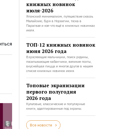
книжных новинок
июля-2026
Японский минимализм, путешествие сквозь
Малайзию, буря в Норвегии, тоска в
Парагвае и кое-что ещё в книжных новинках
июля.
ТОП-12 книжных новинок
ИТЬСЯ
июня 2026 года
Взрослеющие мальчишки, поиск родины,
посапывающие кабанчики, великие поэты,
вкуснейшая пицца и многое другое в нашем
списке книжных новинок июня.
Топовые экранизации
первого полугодия
2026 года
Культовые, классические и популярные
книги, адаптированные под экраны.
Все новости