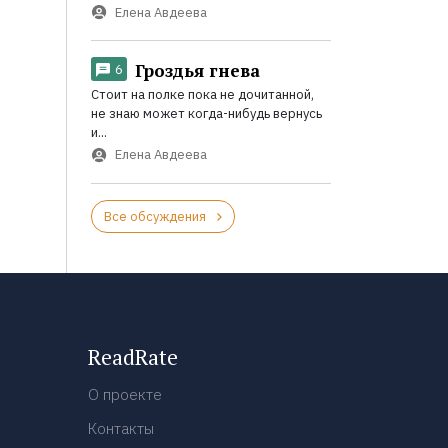
Елена Авдеева
Гроздья гнева
6
Стоит на полке пока не дочитанной,
не знаю может когда-нибудь вернусь
и...
Елена Авдеева
Все обсуждения
ReadRate
О проекте
Контакты