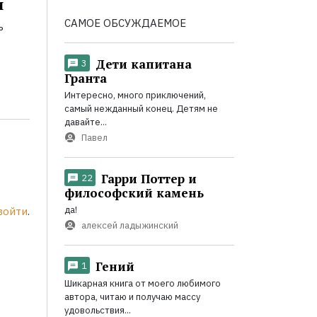
и
САМОЕ ОБСУЖДАЕМОЕ
ь
Дети капитана
3
Гранта
Интересно, много приключений,
самый нежданный конец. Детям не
давайте...
Павел
Гарри Поттер и
22
философский камень
да!
войти
.
алексей ладыжинский
Гений
1
Шикарная книга от моего любимого
автора, читаю и получаю массу
удовольствия...