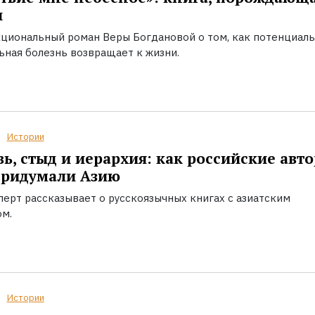
ы
циональный роман Веры Богдановой о том, как потенциал
ьная болезнь возвращает к жизни.
Истории
ь, стыд и иерархия: как российские авт
придумали Азию
перт рассказывает о русскоязычных книгах с азиатским
ом.
Истории