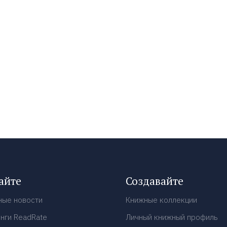
айте
Создавайте
ные новости
Книжные коллекции
нги ReadRate
Личный книжный профиль