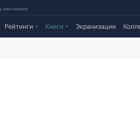
х, кто читает.
Рейтинги
Книги
Экранизации
Колл