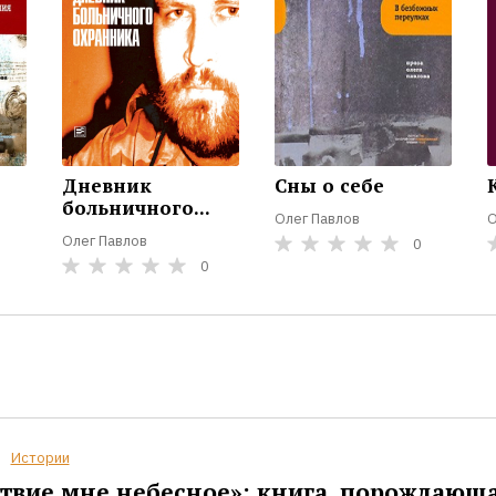
Дневник
Сны о себе
больничного...
Олег Павлов
О
Олег Павлов
0
0
Истории
твие мне небесное»: книга, порождающ