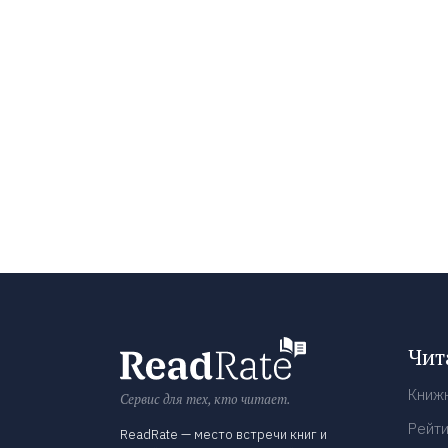
Чит
Книж
Сервис для тех, кто читает.
Рейти
ReadRate — место встречи книг и