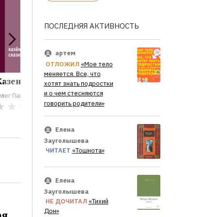
ПОСЛЕДНЯЯ АКТИВНОСТЬ
артем
ОТЛОЖИЛ
«Мое тело
меняется. Все, что
Казенная сказка
Школьники
В Безб
хотят знать подростки
Переулк
и о чем стесняются
лег Павлов
Олег Павлов
говорить родители»
Олег Павло
0
0
Елена
Зауголышева
ЧИТАЕТ
«Тошнота»
Елена
Зауголышева
НЕ ДОЧИТАЛ
«Тихий
Дон»
ая