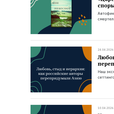
спор
Автофик
смертел
24.04.2026
Любов
пере
Наш экс
сеттинг
10.04.2026