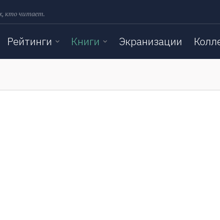
х, кто читает.
Рейтинги
Книги
Экранизации
Колл