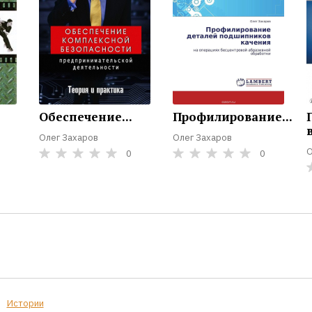
Обеспечение...
Профилирование...
в
Олег Захаров
Олег Захаров
О
0
0
Истории