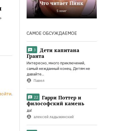
Что читает Пинк
и
5 книг
ь
САМОЕ ОБСУЖДАЕМОЕ
Дети капитана
3
Гранта
Интересно, много приключений,
самый нежданный конец. Детям не
давайте...
Павел
войти
.
Гарри Поттер и
22
философский камень
да!
алексей ладыжинский