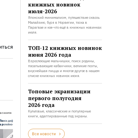
книжных новинок
июля-2026
Японский минимализм, путешествие сквозь
Малайзию, буря в Норвегии, тоска в
Парагвае и кое-что ещё в книжных новинках
июля.
ТОП-12 книжных новинок
ИТЬСЯ
июня 2026 года
Взрослеющие мальчишки, поиск родины,
посапывающие кабанчики, великие поэты,
вкуснейшая пицца и многое другое в нашем
списке книжных новинок июня.
Топовые экранизации
первого полугодия
2026 года
Культовые, классические и популярные
книги, адаптированные под экраны.
Все новости