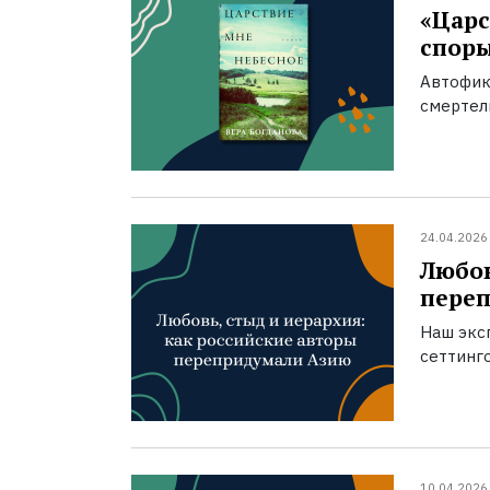
«Царс
спор
Автофик
смертел
24.04.2026
Любов
пере
Наш экс
сеттинг
10.04.2026