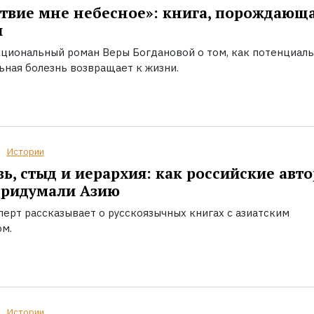
твие мне небесное»: книга, порождающ
ы
циональный роман Веры Богдановой о том, как потенциал
ьная болезнь возвращает к жизни.
Истории
ь, стыд и иерархия: как российские авт
придумали Азию
перт рассказывает о русскоязычных книгах с азиатским
ом.
Истории