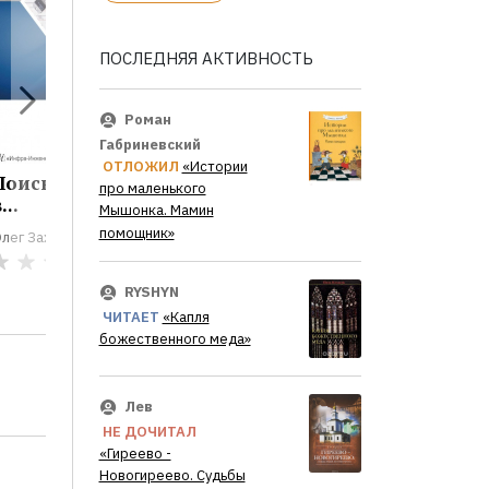
ПОСЛЕДНЯЯ АКТИВНОСТЬ
Роман
Габриневский
ОТЛОЖИЛ
«Истории
Поиск дефектов
Лисий нос в...
про маленького
...
Мышонка. Мамин
Олег Захаров
помощник»
лег Захаров
0
0
RYSHYN
ЧИТАЕТ
«Капля
божественного меда»
Лев
НЕ ДОЧИТАЛ
«Гиреево -
Новогиреево. Судьбы