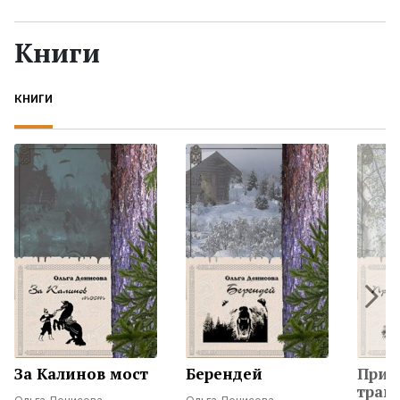
Жанры
Книги
Серии
КНИГИ
Экранизации
Коллекции
За Калинов мост
Берендей
Прид
трав