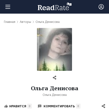
Поиск
Главная
Авторы
Ольга Денисова
Новости
Рейтинги
Книги
Самые
Ольга Денисова
обсуждаемые
Ольга Денисова
книги
КОММЕНТИРОВАТЬ
НРАВИТСЯ
0
0
Авторы