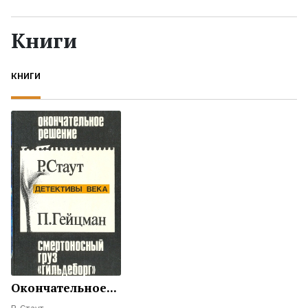
Жанры
Книги
Серии
КНИГИ
Экранизации
Коллекции
Окончательное...