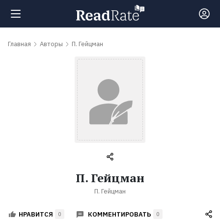
Поиск
Главная
Авторы
П. Гейцман
Новости
Рейтинги
Книги
Самые
П. Гейцман
обсуждаемые
П. Гейцман
книги
КОММЕНТИРОВАТЬ
НРАВИТСЯ
0
0
Авторы