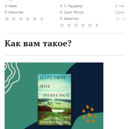
Э. Квин
Э. С. Гарднер
П. Квен
П. Квентин
А. Сент-Моор
Джеймс
П. Квентин
0
0
Как вам такое?