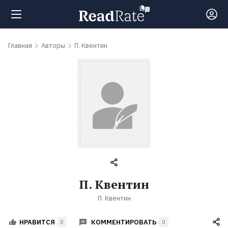
Поиск
Главная
Авторы
П. Квентин
Новости
Рейтинги
Книги
Самые
П. Квентин
обсуждаемые
П. Квентин
книги
КОММЕНТИРОВАТЬ
НРАВИТСЯ
0
0
Авторы