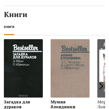
Жанры
Книги
Серии
КНИГИ
Экранизации
Коллекции
Загадка для
Мумия
Мерт
дураков
блондинки
Лову