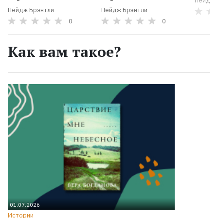
Пейдж 
Пейдж Брэнтли
Пейдж Брэнтли
0
0
Как вам такое?
01.07.2026
Истории