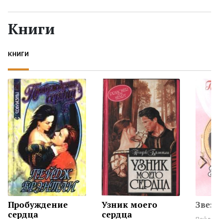
Жанры
Книги
Серии
КНИГИ
Экранизации
Коллекции
Пробуждение
Узник моего
Звез
сердца
сердца